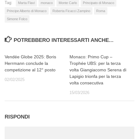
Tag:
Marta Flavi
monaco
Monte Carlo
Principato di Monaco
Principe Alberto di Monaco
Roberta Ficacci Zampino
Roma
Simone Folco
POTREBBERO INTERESSARTI ANCHE...
Vendée Globe 2025: Boris
Monaco: Primo Cup –
Herrmann conclude la
Trophée UBS: per la terza
competizione al 12° posto
volta Giangiacomo Serena di
Lapigio trionfa per la terza
02/02/2025
volta consecutiva
15/03/2026
RISPONDI