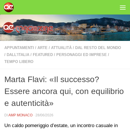
Salta al contenuto
APPUNTAMENTI
/
ARTE
/
ATTUALITÀ
/
DAL RESTO DEL MONDO
/
DALL'ITALIA
/
FEATURED
/
PERSONAGGI ED IMPRESE
/
TEMPO LIBERO
Marta Flavi: «Il successo?
Essere ancora qui, con equilibrio
e autenticità»
DI
AMP MONACO
·
28/06/2026
Un caldo pomeriggio d’estate, un incontro casuale in