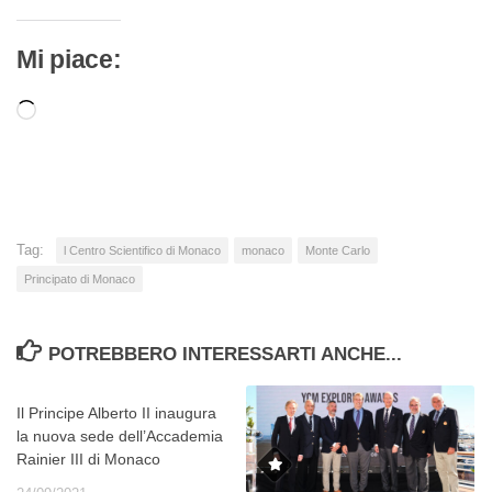
Mi piace:
Caricamento
in
corso…
Tag:
l Centro Scientifico di Monaco
monaco
Monte Carlo
Principato di Monaco
POTREBBERO INTERESSARTI ANCHE...
Il Principe Alberto II inaugura
la nuova sede dell’Accademia
Rainier III di Monaco