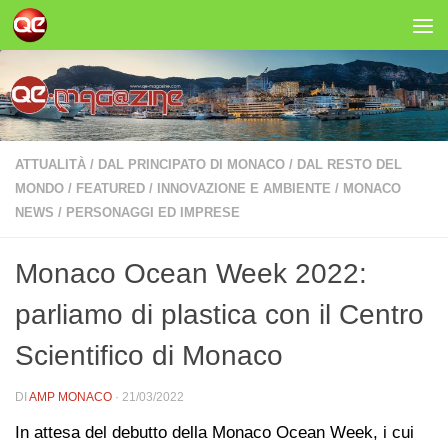
Salta al contenuto
ATTUALITÀ
/
DAL PRINCIPATO DI MONACO
/
DAL RESTO DEL
MONDO
/
FEATURED
/
INNOVAZIONE E AMBIENTE
/
MONACO
NEWS
/
PERSONAGGI ED IMPRESE
Monaco Ocean Week 2022:
parliamo di plastica con il Centro
Scientifico di Monaco
DI
AMP MONACO
·
21/03/2022
In attesa del debutto della Monaco Ocean Week, i cui