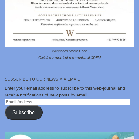
Wannenes Monte Carlo
Gioielli e valutazioni in esclusiva al CREM
SUBSCRIBE TO OUR NEWS VIA EMAIL
Enter your email address to subscribe to this web-journal and
receive notifications of new posts by email.
Email
Address
Subscribe