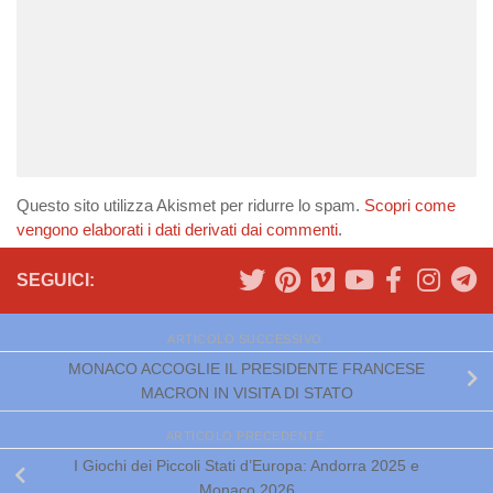
Questo sito utilizza Akismet per ridurre lo spam.
Scopri come
vengono elaborati i dati derivati dai commenti
.
SEGUICI:
ARTICOLO SUCCESSIVO
MONACO ACCOGLIE IL PRESIDENTE FRANCESE
MACRON IN VISITA DI STATO
ARTICOLO PRECEDENTE
I Giochi dei Piccoli Stati d’Europa: Andorra 2025 e
Monaco 2026