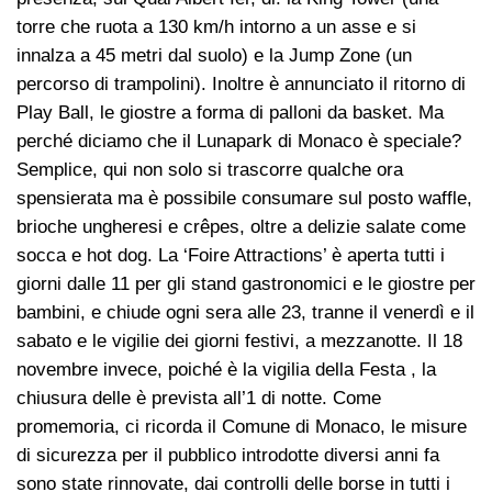
torre che ruota a 130 km/h intorno a un asse e si
innalza a 45 metri dal suolo) e la Jump Zone (un
percorso di trampolini). Inoltre è annunciato il ritorno di
Play Ball, le giostre a forma di palloni da basket. Ma
perché diciamo che il Lunapark di Monaco è speciale?
Semplice, qui non solo si trascorre qualche ora
spensierata ma è possibile consumare sul posto waffle,
brioche ungheresi e crêpes, oltre a delizie salate come
socca e hot dog. La ‘Foire Attractions’ è aperta tutti i
giorni dalle 11 per gli stand gastronomici e le giostre per
bambini, e chiude ogni sera alle 23, tranne il venerdì e il
sabato e le vigilie dei giorni festivi, a mezzanotte. Il 18
novembre invece, poiché è la vigilia della Festa , la
chiusura delle è prevista all’1 di notte. Come
promemoria, ci ricorda il Comune di Monaco, le misure
di sicurezza per il pubblico introdotte diversi anni fa
sono state rinnovate, dai controlli delle borse in tutti i