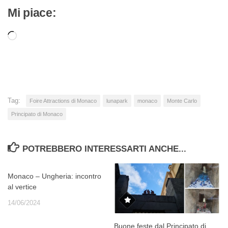
Mi piace:
Caricamento
in
corso…
Tag:
Foire Attractions di Monaco
lunapark
monaco
Monte Carlo
Principato di Monaco
POTREBBERO INTERESSARTI ANCHE...
Monaco – Ungheria: incontro
al vertice
14/06/2024
Buone feste dal Principato di