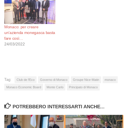
Monaco: per creare
un’azienda monegasca basta
fare così…
24/03/2022
Tag:
Club de l'Eco
Governo di Monaco
Groupe Nice-Matin
monaco
Monaco Economic Board
Monte Carlo
Principato di Monaco
POTREBBERO INTERESSARTI ANCHE...