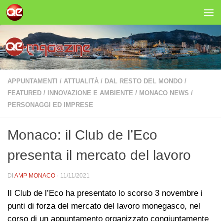
Salta al contenuto
APPUNTAMENTI
/
ATTUALITÀ
/
DAL RESTO DEL MONDO
/
FEATURED
/
INNOVAZIONE E AMBIENTE
/
MONACO NEWS
/
PERSONAGGI ED IMPRESE
Monaco: il Club de l’Eco
presenta il mercato del lavoro
DI
AMP MONACO
·
11/11/2021
Il Club de l’Eco ha presentato lo scorso 3 novembre i
punti di forza del mercato del lavoro monegasco, nel
corso di un appuntamento organizzato congiuntamente