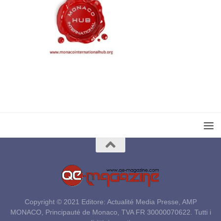
Copyright © 2021 Editore: Actualité Media Presse, AMP
MONACO, Principauté de Monaco, TVA FR 30000070622. Tutti i