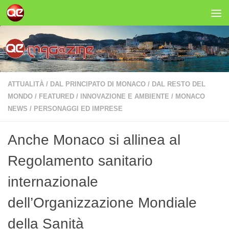
Salta al contenuto
ATTUALITÀ
/
DAL PRINCIPATO DI MONACO
/
DAL RESTO DEL
MONDO
/
FEATURED
/
INNOVAZIONE E AMBIENTE
/
MONACO
NEWS
/
PERSONAGGI ED IMPRESE
Anche Monaco si allinea al
Regolamento sanitario
internazionale
dell’Organizzazione Mondiale
della Sanità