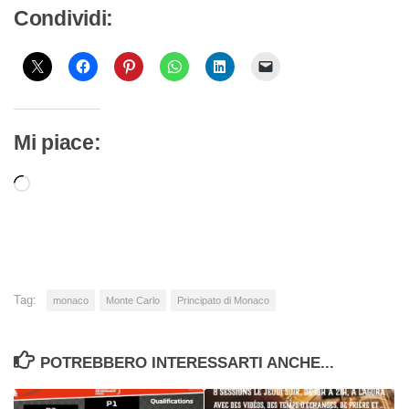
Condividi:
Mi piace:
Caricamento
in
corso…
Tag:
monaco
Monte Carlo
Principato di Monaco
POTREBBERO INTERESSARTI ANCHE...