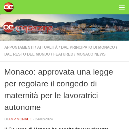
Salta al contenuto
APPUNTAMENTI
/
ATTUALITÀ
/
DAL PRINCIPATO DI MONACO
/
DAL RESTO DEL MONDO
/
FEATURED
/
MONACO NEWS
Monaco: approvata una legge
per regolare il congedo di
maternità per le lavoratrici
autonome
DI
AMP MONACO
·
24/02/2024