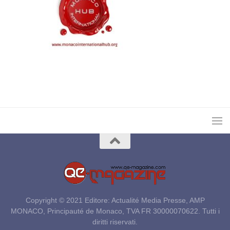
Copyright © 2021 Editore: Actualité Media Presse, AMP
MONACO, Principauté de Monaco, TVA FR 30000070622. Tutti i
diritti riservati.