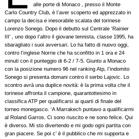
alle porte di Monaco , presso il Monte
Carlo Country Club, è l’aver scoperto ed apprezzato in
campo la decisa e inesorabile scalata del torinese
Lorenzo Sonego. Dopo il debutto sul Centrale ‘Rainier
III’ , uno dopo l’altro il giovane tennista, classe 1995, ha
sbaragliato i suoi avversari. Lo ha fatto di nuovo oggi,
contro l’inglese Norrie che ha sconfitto in 1 ora e 24
minuti con il punteggio di 6-2 / 7-5. Giunto a Monaco
con la posizione numero 96 nel ranking Atp, l’indomito
Sonego si presenta domani contro il serbo Lajovic. Lo
scontro avrà una duplice novità: è la prima volta che il
torinese affronta il campione, quarantottesimo in
classifica ATP per qualificarsi ai quarti di finale del
torneo monegasco. ‘A Marrakech puntavo a qualificarmi
al Roland Garros. Ci sono riuscito e ne sono felice. Qui
è diverso. Mi sto divertendo e mi godo ogni partita con
gran piacere. Se poi c’ è il pubblico che mi supporta e