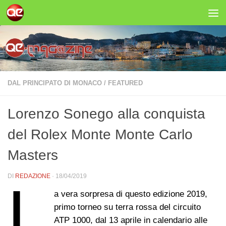
Salta al contenuto
DAL PRINCIPATO DI MONACO
/
FEATURED
Lorenzo Sonego alla conquista
del Rolex Monte Monte Carlo
Masters
DI
REDAZIONE
·
18/04/2019
L
a vera sorpresa di questo edizione 2019,
primo torneo su terra rossa del circuito
ATP 1000, dal 13 aprile in calendario alle