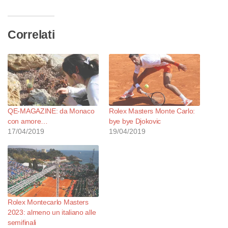
corso…
Correlati
QE-MAGAZINE: da Monaco
Rolex Masters Monte Carlo:
con amore…
bye bye Djokovic
17/04/2019
19/04/2019
Rolex Montecarlo Masters
2023: almeno un italiano alle
semifinali