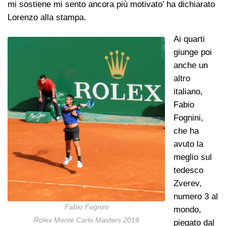
mi sostiene mi sento ancora più motivato’ ha dichiarato
Lorenzo alla stampa.
Ai quarti
giunge poi
anche un
altro
italiano,
Fabio
Fognini,
che ha
avuto la
meglio sul
tedesco
Zverev,
numero 3 al
Fabio Fognini
mondo,
Rolex Monte Carlo Masters 2019
piegato dal