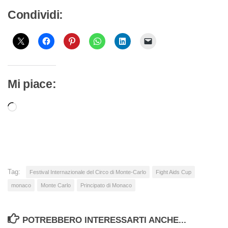
Condividi:
Mi piace:
Caricamento
in
corso…
Tag:
Festival Internazionale del Circo di Monte-Carlo
Fight Aids Cup
monaco
Monte Carlo
Principato di Monaco
POTREBBERO INTERESSARTI ANCHE...