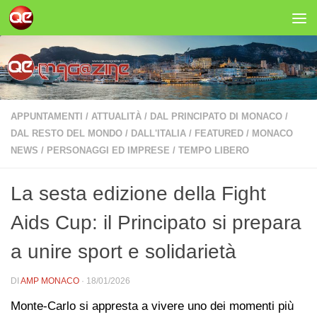
Salta al contenuto
APPUNTAMENTI
/
ATTUALITÀ
/
DAL PRINCIPATO DI MONACO
/
DAL RESTO DEL MONDO
/
DALL'ITALIA
/
FEATURED
/
MONACO
NEWS
/
PERSONAGGI ED IMPRESE
/
TEMPO LIBERO
La sesta edizione della Fight
Aids Cup: il Principato si prepara
a unire sport e solidarietà
DI
AMP MONACO
·
18/01/2026
Monte-Carlo si appresta a vivere uno dei momenti più