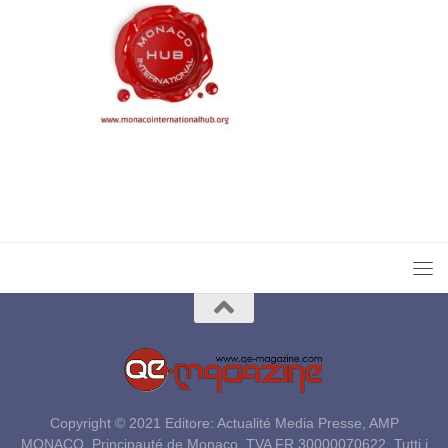
Copyright © 2021 Editore: Actualité Media Presse, AMP
MONACO, Principauté de Monaco, TVA FR 30000070622. Tutti i