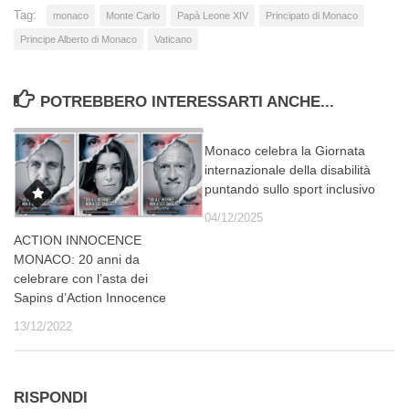
Tag:
monaco
Monte Carlo
Papà Leone XIV
Principato di Monaco
Principe Alberto di Monaco
Vaticano
POTREBBERO INTERESSARTI ANCHE...
Monaco celebra la Giornata
internazionale della disabilità
puntando sullo sport inclusivo
04/12/2025
ACTION INNOCENCE
MONACO: 20 anni da
celebrare con l’asta dei
Sapins d’Action Innocence
13/12/2022
RISPONDI