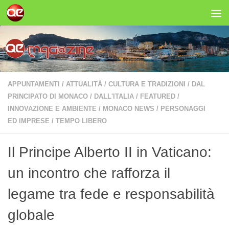
Salta al contenuto
APPUNTAMENTI
/
ATTUALITÀ
/
CULTURA E TRADIZIONI
/
DAL
PRINCIPATO DI MONACO
/
DALL'ITALIA
/
FEATURED
/
INNOVAZIONE E AMBIENTE
/
MONACO NEWS
/
PERSONAGGI
ED IMPRESE
/
TEMPO LIBERO
Il Principe Alberto II in Vaticano:
un incontro che rafforza il
legame tra fede e responsabilità
globale