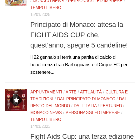
/
MONACO NEWS
/
PERSONAGGI ED IMPRESE
/
TEMPO LIBERO
15/01/2025
Principato di Monaco: attesa la
FIGHT AIDS CUP che,
quest’anno, spegne 5 candeline!
Il 22 gennaio si terrà una partita di calcio di
beneficenza tra i Barbagiuans e il Cirque FC per
sostenere...
APPUNTAMENTI
/
ARTE
/
ATTUALITÀ
/
CULTURA E
TRADIZIONI
/
DAL PRINCIPATO DI MONACO
/
DAL
RESTO DEL MONDO
/
DALL'ITALIA
/
FEATURED
/
MONACO NEWS
/
PERSONAGGI ED IMPRESE
/
TEMPO LIBERO
14/01/2023
Fight Aids Cup: una terza edizione