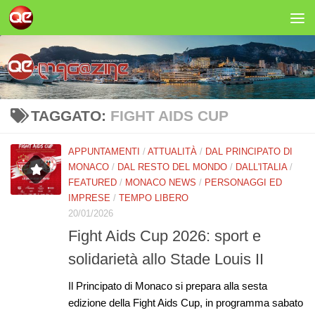
Salta al contenuto
TAGGATO:
FIGHT AIDS CUP
APPUNTAMENTI
/
ATTUALITÀ
/
DAL PRINCIPATO DI
MONACO
/
DAL RESTO DEL MONDO
/
DALL'ITALIA
/
FEATURED
/
MONACO NEWS
/
PERSONAGGI ED
IMPRESE
/
TEMPO LIBERO
20/01/2026
Fight Aids Cup 2026: sport e
solidarietà allo Stade Louis II
Il Principato di Monaco si prepara alla sesta
edizione della Fight Aids Cup, in programma sabato