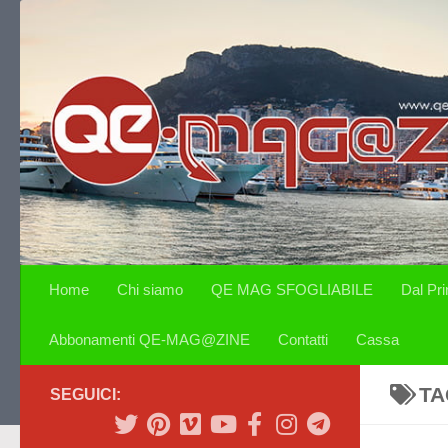
Salta al contenuto
Home
Chi siamo
QE MAG SFOGLIABILE
Dal Pr
Abbonamenti QE-MAG@ZINE
Contatti
Cassa
TA
SEGUICI: