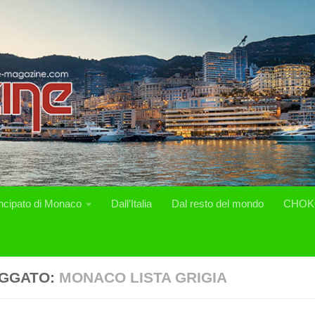
incipato di Monaco
Dall’Italia
Dal resto del mondo
CHOK
GGATO:
MONACO LISTA GRIGIA