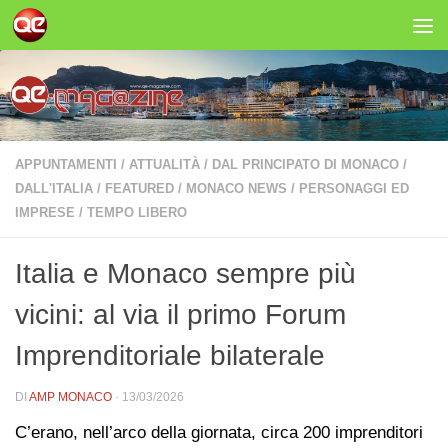
Salta al contenuto
APPUNTAMENTI
/
ATTUALITÀ
/
DAL PRINCIPATO DI MONACO
/
DALL'ITALIA
/
FEATURED
/
MONACO NEWS
/
PERSONAGGI ED
IMPRESE
/
TEMPO LIBERO
Italia e Monaco sempre più
vicini: al via il primo Forum
Imprenditoriale bilaterale
DI
AMP MONACO
·
13/03/2026
​​C’erano, nell’arco della giornata, circa 200 imprenditori