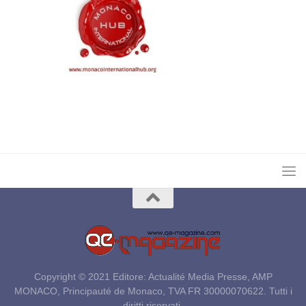
Copyright © 2021 Editore: Actualité Media Presse, AMP
MONACO, Principauté de Monaco, TVA FR 30000070622. Tutti i
diritti riservati.