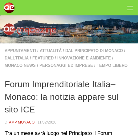
Salta al contenuto
APPUNTAMENTI
/
ATTUALITÀ
/
DAL PRINCIPATO DI MONACO
/
DALL'ITALIA
/
FEATURED
/
INNOVAZIONE E AMBIENTE
/
MONACO NEWS
/
PERSONAGGI ED IMPRESE
/
TEMPO LIBERO
Forum Imprenditoriale Italia–
Monaco: la notizia appare sul
sito ICE
DI
AMP MONACO
·
11/02/2026
Tra un mese avrà luogo nel Principato il Forum