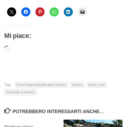
Mi piace:
Caricamento
in
corso…
Tag:
Forum Imprenditoriale Italia–Monaco
monaco
Monte Carlo
Principato di Monaco
POTREBBERO INTERESSARTI ANCHE...
Stéphane Valeri: