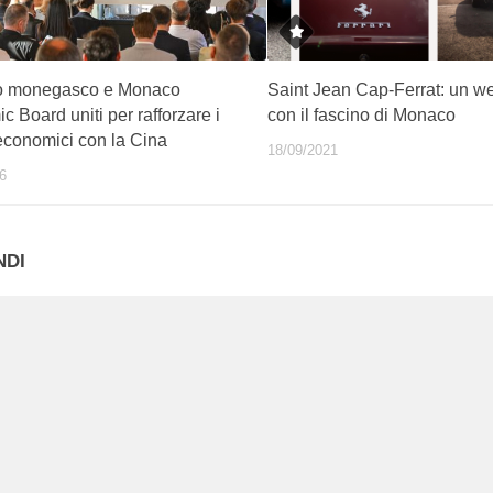
o monegasco e Monaco
Saint Jean Cap-Ferrat: un w
 Board uniti per rafforzare i
con il fascino di Monaco
economici con la Cina
18/09/2021
6
NDI