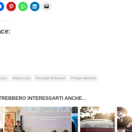
ace:
camento
so…
naco
Monte Carlo
Principato di Monaco
Principe Alberto II
TREBBERO INTERESSARTI ANCHE...