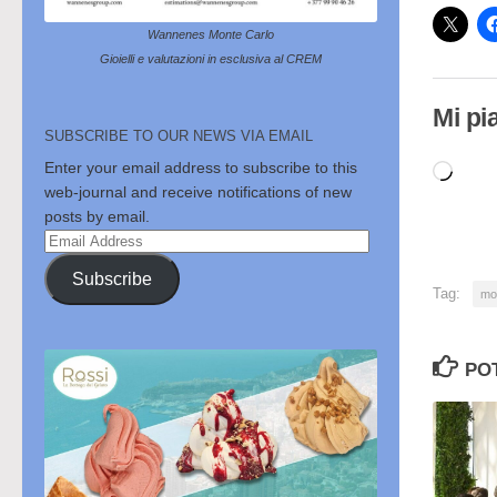
Wannenes Monte Carlo
Gioielli e valutazioni in esclusiva al CREM
Mi pi
SUBSCRIBE TO OUR NEWS VIA EMAIL
Enter your email address to subscribe to this
Cari
web-journal and receive notifications of new
in
posts by email.
cor
Email
Address
Subscribe
Tag:
mo
PO