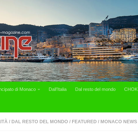
incipato di Monaco
Dall’Italia
Dal resto del mondo
CHOK
ITÀ
/
DAL RESTO DEL MONDO
/
FEATURED
/
MONACO NEWS