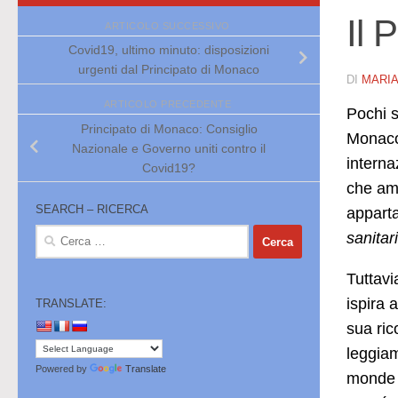
Il 
ARTICOLO SUCCESSIVO
Covid19, ultimo minuto: disposizioni
urgenti dal Principato di Monaco
DI
MARI
ARTICOLO PRECEDENTE
Pochi s
Principato di Monaco: Consiglio
Monaco 
Nazionale e Governo uniti contro il
interna
Covid19?
che ama
SEARCH – RICERCA
apparta
Ricerca
sanitar
per:
Tuttavi
ispira 
TRANSLATE:
sua ric
leggiam
Powered by
Translate
monde e