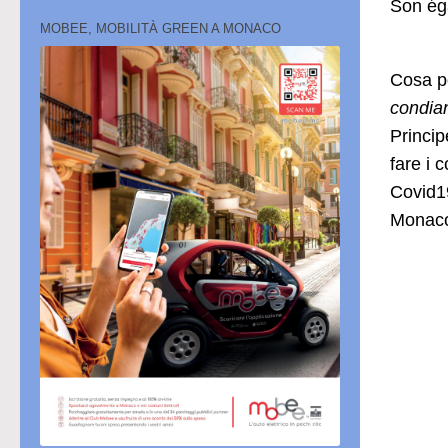
Son ég
MOBEE, MOBILITÀ GREEN A MONACO
Cosa po
condian
Princip
fare i 
Covid19
Monac