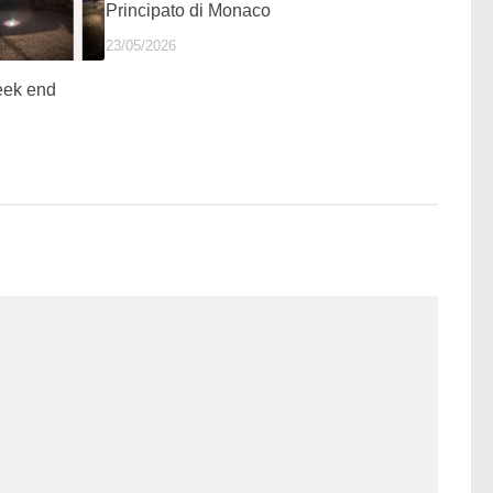
Principato di Monaco
23/05/2026
eek end