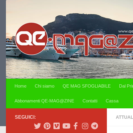
Salta al contenuto
Home
Chi siamo
QE MAG SFOGLIABILE
Dal Pr
Abbonamenti QE-MAG@ZINE
Contatti
Cassa
SEGUICI:
ATTUAL