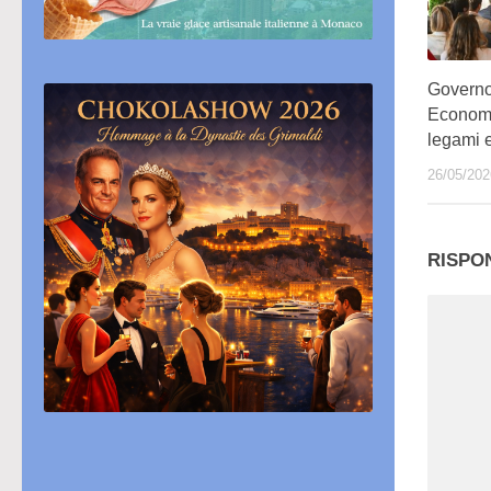
Govern
Economic
legami 
26/05/202
RISPO