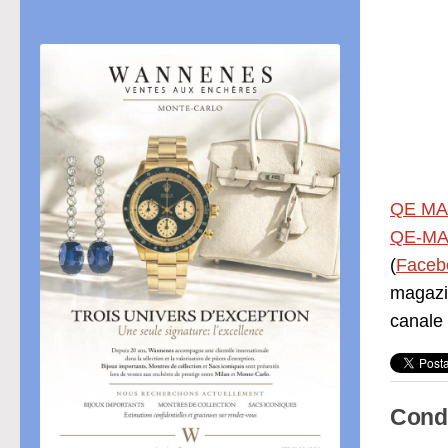
QE MA
QE-MA
(
Faceb
magazi
canale
Condi