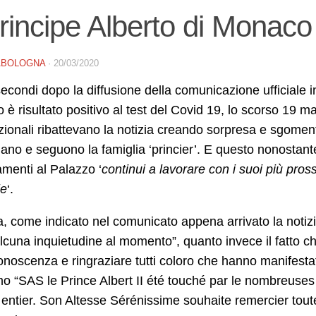
Principe Alberto di Monaco 
ABOLOGNA
·
20/03/2020
econdi dopo la diffusione della comunicazione ufficiale in 
è risultato positivo al test del Covid 19, lo scorso 19 
zionali ribattevano la notizia creando sorpresa e sgomento
no e seguono la famiglia ‘princier’. E questo nonostante
menti al Palazzo ‘
continui a lavorare con i suoi più pross
ie
‘.
a, come indicato nel comunicato appena arrivato la notizia
alcuna inquietudine al momento”, quanto invece il fatto 
onoscenza e ringraziare tutti coloro che hanno manifesta
o “SAS le Prince Albert II été touché par le nombreuse
ntier. Son Altesse Sérénissime souhaite remercier toute