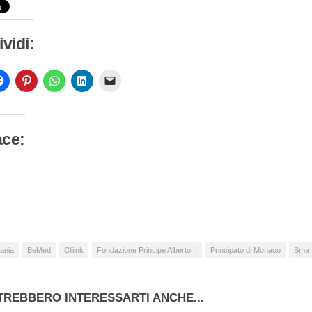
vidi:
ace:
camento
so…
ania
BeMed
Cliiink
Fondazione Principe Alberto II
Principato di Monaco
Sma
TREBBERO INTERESSARTI ANCHE...