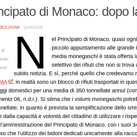
ncipato di Monaco: dopo la
ABOLOGNA
·
11/04/2019
N
el Principato di Monaco, quasi ogni 
piccolo appuntamento alle grande i
 di
media monegaschi è stata offerta la p
ento
selettivo dei rifiuti che non si tro
aprec
subito notizia. E sì, perché quello che credevamo 
MA
, in realtà sono un blocco di rifiuti trasportati in 
ggi domestici per una media di 350 tonnellate annui (contr
mento 06, n.d.r.). Si stima che i volumi monegaschi potr
nellate, in quanto è prevista la semplificazione dello sm
 dalla capacità e volontà del cittadino di utilizzare i rispe
l’amministrazione del Principato di Monaco, con i suoi 340
so che l’utilizzo dei bidoni dedicati unicamente alla racc