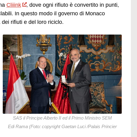
ema
Cliiink
, dove ogni rifiuto è convertito in punti,
riciclabili. In questo modo il governo di Monaco
i rifiuti e del loro riciclo.
SAS il Principe Alberto II ed il Primo Ministro SEM
Edi Rama (Foto: copyright Gaetan Luci /Palais Princier