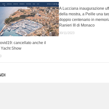
A Lucciana inaugurazione uff
della mostra, a Peille una ta
doppio centenario in memori
Ranieri III di Monaco
30/11/2023
ovid19: cancellato anche il
 Yacht Show
0
NDI