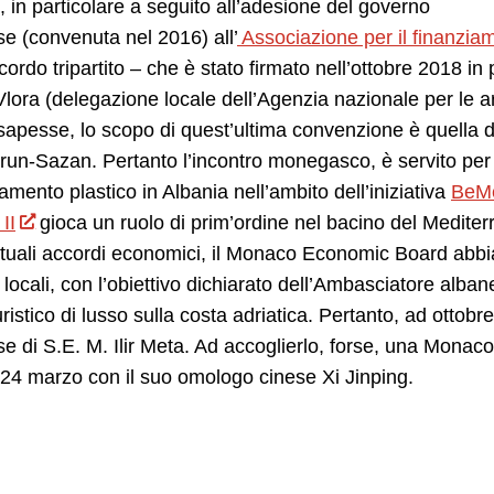
 in particolare a seguito all’adesione del governo
e (convenuta nel 2016) all’
Associazione per il finanzia
ccordo tripartito – che è stato firmato nell’ottobre 2018 i
ora (delegazione locale dell’Agenzia nazionale per le a
sapesse, lo scopo di quest’ultima convenzione è quella di
un-Sazan. Pertanto l’incontro monegasco, è servito per s
namento plastico in Albania nell’ambito dell’iniziativa
BeM
II
gioca un ruolo di prim’ordine nel bacino del Mediter
tuali accordi economici, il Monaco Economic Board abbia o
 locali, con l’obiettivo dichiarato dell’Ambasciatore alban
uristico di lusso sulla costa adriatica. Pertanto, ad ottob
e di S.E. M. Ilir Meta. Ad accoglierlo, forse, una Monac
24 marzo con il suo omologo cinese Xi Jinping.