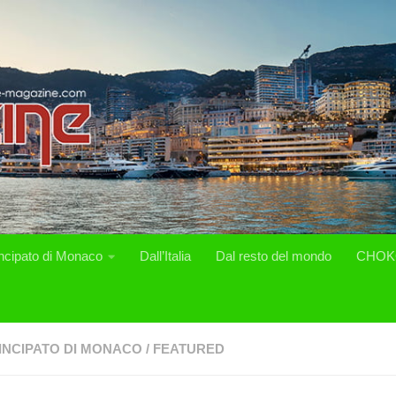
incipato di Monaco
Dall’Italia
Dal resto del mondo
CHOK
INCIPATO DI MONACO
/
FEATURED