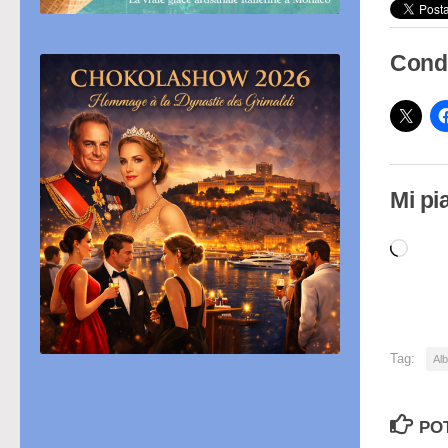
Condi
Mi pi
Cari
in
cor
Tag:
Alb
PO