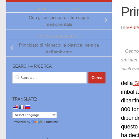
Pri
ARTICOLO SUCCESSIVO
Con gli occhi neri e il tuo sapor
mediorientale
DI
MARI
ARTICOLO PRECEDENTE
Principato di Monaco: la plastica, nemica
Centro
dell’ambiente
smistam
SEARCH – RICERCA
rifiuti P
Ricerca
per:
della
S
imballa
TRANSLATE:
diparti
800 ton
dipende
Powered by
Translate
questo 
ha deci