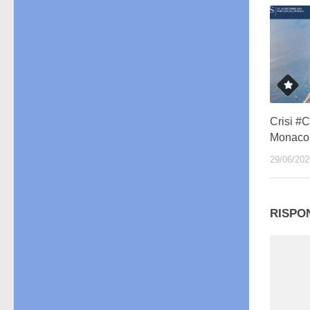
Crisi #C
Monaco
29/06/202
RISPO