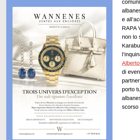
comuni,
albanes
e all’a
RAPA Vl
non lo 
Karabur
l’inqui
Alberto 
di even
partner
porto t
albanes
scorso 