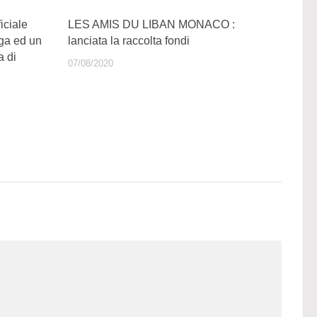
iciale
LES AMIS DU LIBAN MONACO :
rga ed un
lanciata la raccolta fondi
a di
07/08/2020