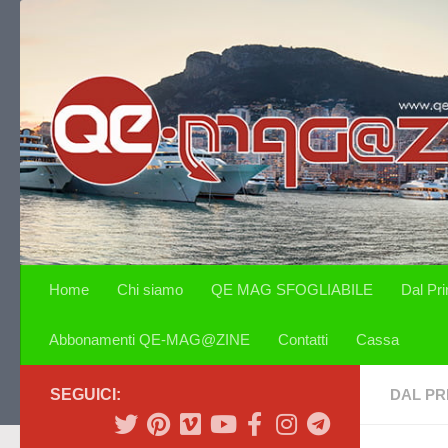
Salta al contenuto
Home
Chi siamo
QE MAG SFOGLIABILE
Dal Pr
Abbonamenti QE-MAG@ZINE
Contatti
Cassa
SEGUICI:
DAL PR