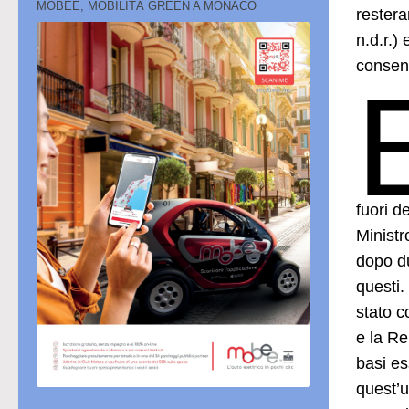
MOBEE, MOBILITÀ GREEN A MONACO
restera
n.d.r.) 
consent
fuori d
Ministr
dopo du
questi.
stato c
e la Re
basi e
quest’u