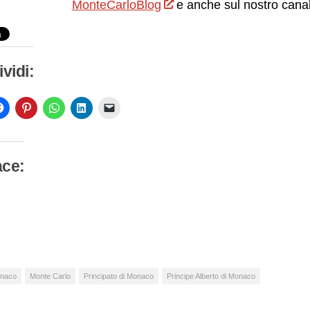
MonteCarloBlog
e anche sul nostro cana
vidi:
ace:
camento
so…
naco
Monte Carlo
Principato di Monaco
Principe Alberto di Monaco