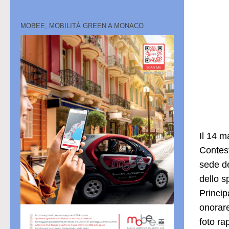
MOBEE, MOBILITÀ GREEN A MONACO
Il 14 m
Contest
sede de
dello s
Princip
onorare
foto ra