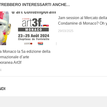
TREBBERO INTERESSARTI ANCHE...
Jam session al Mercato dell
Condamine di Monaco? Oh y
29/03/2025
 a Monaco la 5a edizione della
ternazionale d’arte
oranea Art3f
4
NDI