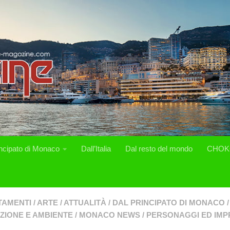
incipato di Monaco
Dall’Italia
Dal resto del mondo
CHOK
TAMENTI
/
ARTE
/
ATTUALITÀ
/
DAL PRINCIPATO DI MONACO
/
ZIONE E AMBIENTE
/
MONACO NEWS
/
PERSONAGGI ED IMP