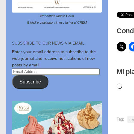
Wannenes Monte Carlo
Gioielli e valutazioni in esclusiva al CREM
Condi
SUBSCRIBE TO OUR NEWS VIA EMAIL
Enter your email address to subscribe to this
web-journal and receive notifications of new
posts by email.
Mi pi
Email
Address
Subscribe
Cari
in
cor
Tag:
mo