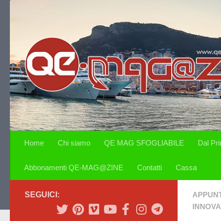
Salta al contenuto
Home
Chi siamo
QE MAG SFOGLIABILE
Dal Pr
Abbonamenti QE-MAG@ZINE
Contatti
Cassa
SEGUICI:
APPUN
INNOVA