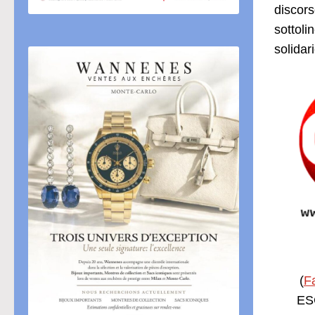
discor
sottoli
solidar
(
F
ESC