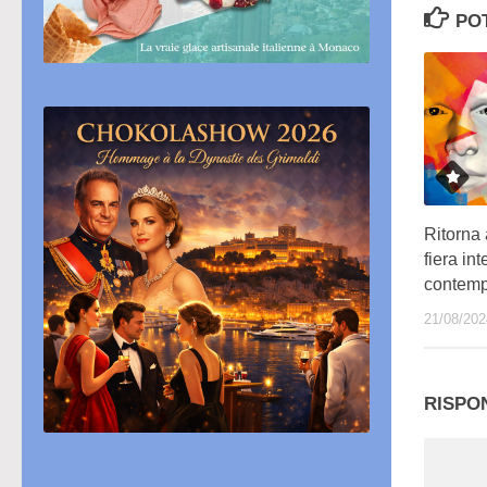
PO
Ritorna
fiera in
contemp
21/08/202
RISPO