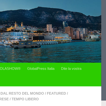
OLASHOW®
GlobalPress Italia
Dite la vostra
DAL RESTO DEL MONDO
/
FEATURED
/
RESE
/
TEMPO LIBERO