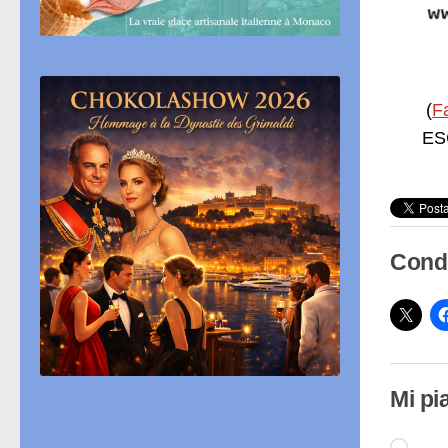
(
F
ESC
Condi
Mi pi