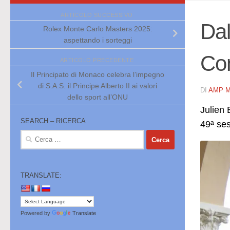
ARTICOLO SUCCESSIVO
Dal
Rolex Monte Carlo Masters 2025:
aspettando i sorteggi
Con
ARTICOLO PRECEDENTE
Il Principato di Monaco celebra l’impegno
di S.A.S. il Principe Alberto II ai valori
DI
AMP 
dello sport all’ONU
Julien 
SEARCH – RICERCA
49ª ses
Ricerca
per:
TRANSLATE:
Powered by
Translate