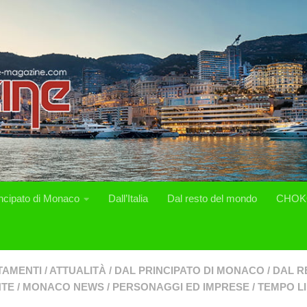
incipato di Monaco
Dall’Italia
Dal resto del mondo
CHOK
TAMENTI
/
ATTUALITÀ
/
DAL PRINCIPATO DI MONACO
/
DAL R
NTE
/
MONACO NEWS
/
PERSONAGGI ED IMPRESE
/
TEMPO L