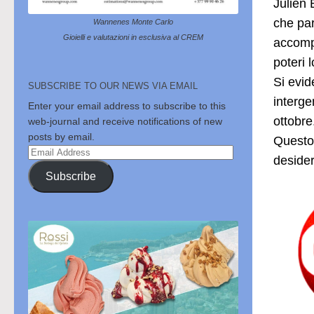
Julien 
che par
Wannenes Monte Carlo
Gioielli e valutazioni in esclusiva al CREM
accompa
poteri 
Si evid
SUBSCRIBE TO OUR NEWS VIA EMAIL
interge
Enter your email address to subscribe to this
ottobre
web-journal and receive notifications of new
posts by email.
Questo 
Email
desider
Address
Subscribe