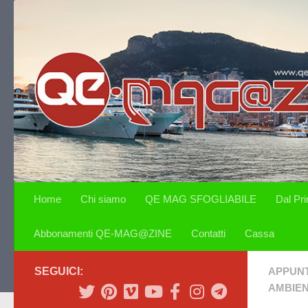
Salta al contenuto
Home
Chi siamo
QE MAG SFOGLIABILE
Dal Pr
Abbonamenti QE-MAG@ZINE
Contatti
Cassa
SEGUICI:
APPUN
AMBIE