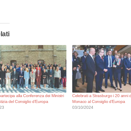
camento
so…
lati
rtecipa alla Conferenza dei Ministri
Celebrati a Strasburgo i 20 anni 
stizia del Consiglio d’Europa
Monaco al Consiglio d’Europa
23
03/10/2024