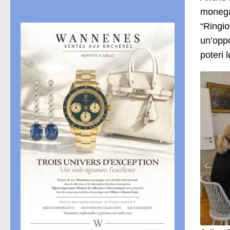
monegas
“Ringio
un’oppo
poteri l