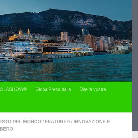
OLASHOW®
GlobalPress Italia
Dite la vostra
ESTO DEL MONDO
/
FEATURED
/
INNOVAZIONE E
IBERO