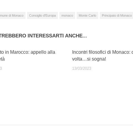
mune di Monaco
Consiglio d'Europa
monaco
Monte Carlo
Principato di Monaco
TREBBERO INTERESSARTI ANCHE...
o in Marocco: appello alla
Incontri filosofici di Monaco:
età
volta…si sogna!
3
13/03/2023