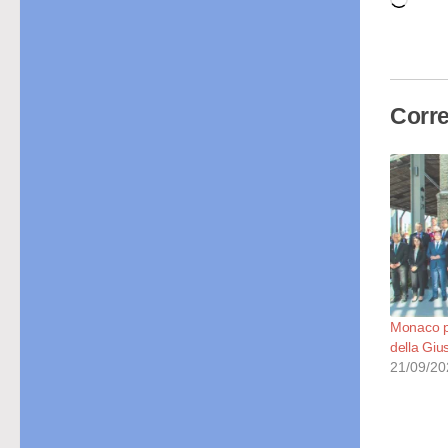
Cari
in
cor
Corre
Monaco pa
della Giu
21/09/20