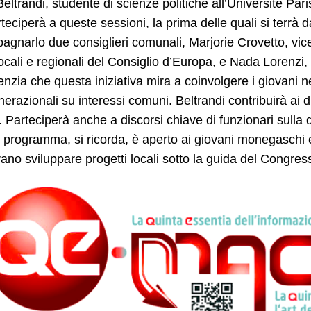
Beltrandi, studente di scienze politiche all’Université P
teciperà a queste sessioni, la prima delle quali si terrà
gnarlo due consiglieri comunali, Marjorie Crovetto, vic
locali e regionali del Consiglio d’Europa, e Nada Lorenzi,
enzia che questa iniziativa mira a coinvolgere i giovani nel
nerazionali su interessi comuni. Beltrandi contribuirà ai di
. Parteciperà anche a discorsi chiave di funzionari sulla d
programma, si ricorda, è aperto ai giovani monegaschi e a
ano sviluppare progetti locali sotto la guida del Congres