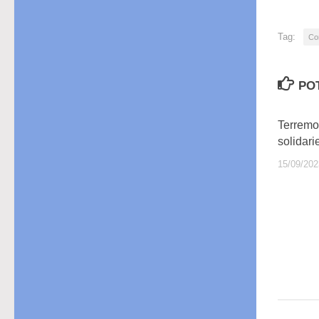
Tag:
Co
PO
Terremot
solidari
15/09/202