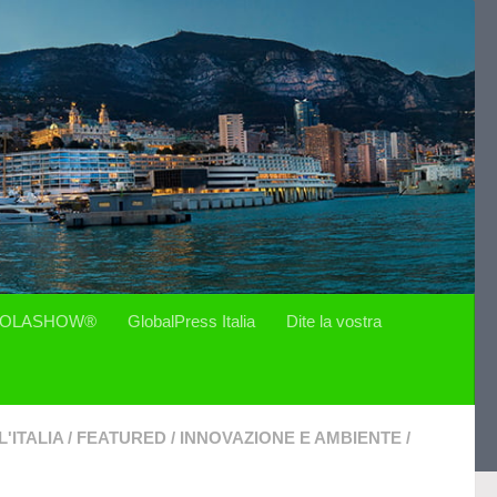
OLASHOW®
GlobalPress Italia
Dite la vostra
'ITALIA
/
FEATURED
/
INNOVAZIONE E AMBIENTE
/