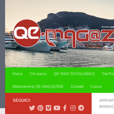
Salta al contenuto
Home
Chi siamo
QE MAG SFOGLIABILE
Dal Pr
Abbonamenti QE-MAG@ZINE
Contatti
Cassa
SEGUICI:
APPUN
MONAC