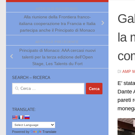
ARTICOLO SUCCESSIVO
Gal
Alla riunione della Frontiera franco-
italiana cooperazione tra Francia e Italia
partecipa anche il Principato di Monaco
la 
ARTICOLO PRECEDENTE
Principato di Monaco: AAA cercasi nuovi
co
talenti per la terza edizione dell’Open
Stage, Les Talents du Fort
DI
AMP 
SEARCH – RICERCA
E’ stat
Ricerca
Dante A
per:
pareti 
moneg
TRANSLATE:
Powered by
Translate