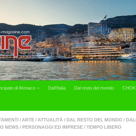
incipato di Monaco
Dall’Italia
Dal resto del mondo
CHOK
TAMENTI
/
ARTE
/
ATTUALITÀ
/
DAL RESTO DEL MONDO
/
DALL
O NEWS
/
PERSONAGGI ED IMPRESE
/
TEMPO LIBERO