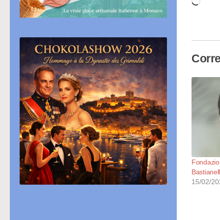
Cari
in
cor
Corre
Fondazio
Bastianell
15/02/20