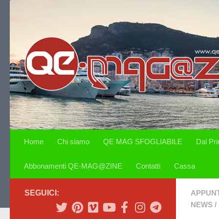
Salta al contenuto
Home
Chi siamo
QE MAG SFOGLIABILE
Dal Pr
Abbonamenti QE-MAG@ZINE
Contatti
Cassa
SEGUICI:
APPUN
NEWS
/