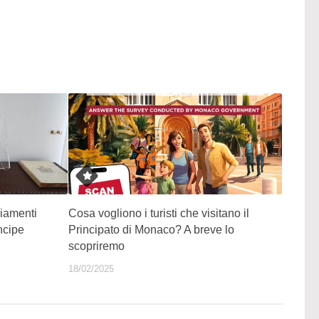
giamenti
Cosa vogliono i turisti che visitano il
ncipe
Principato di Monaco? A breve lo
scopriremo
18/02/2025