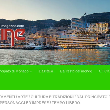
incipato di Monaco
Dall’Italia
Dal resto del mondo
CHOK
TAMENTI
/
ARTE
/
CULTURA E TRADIZIONI
/
DAL PRINCIPATO
PERSONAGGI ED IMPRESE
/
TEMPO LIBERO