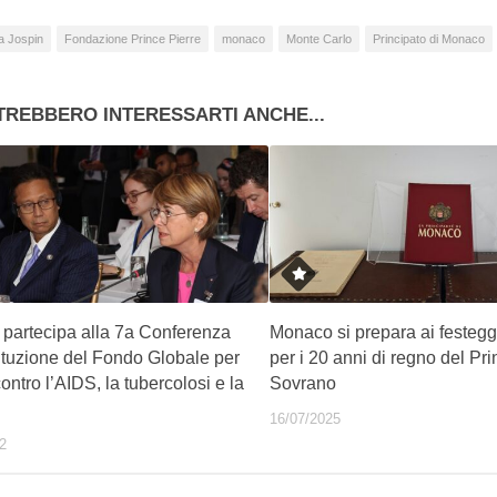
a Jospin
Fondazione Prince Pierre
monaco
Monte Carlo
Principato di Monaco
TREBBERO INTERESSARTI ANCHE...
partecipa alla 7a Conferenza
Monaco si prepara ai festeg
tituzione del Fondo Globale per
per i 20 anni di regno del Pri
 contro l’AIDS, la tubercolosi e la
Sovrano
16/07/2025
2