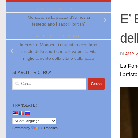
ARTICOLO SUCCESSIVO
E’ 
Monaco, sulla piazza d’Armes si
festeggiano i sapori ‘british’
del
ARTICOLO PRECEDENTE
InterAct a Monaco: i rifugiati raccontano
il ruolo dello sport come leva per la vita
DI
AMP 
miglioramento della vita e della pace
La Fond
SEARCH – RICERCA
l’artis
Ricerca
per:
TRANSLATE:
Powered by
Translate