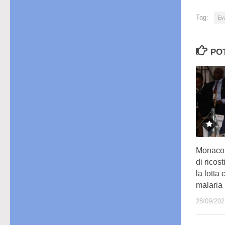
Tag:
Ev
PO
Monaco 
di ricos
la lotta
malaria
28/09/202