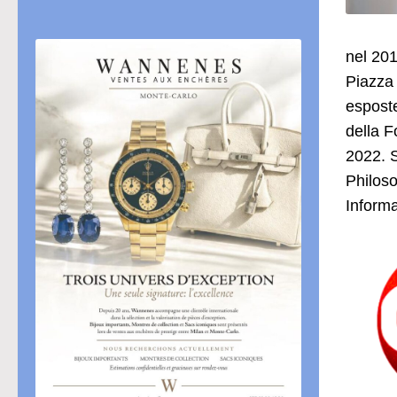
nel 201
Piazza 
esposte
della F
2022. S
Philos
Informa