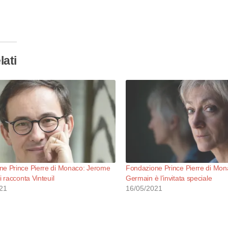
camento
so…
lati
ne Prince Pierre di Monaco: Jerome
Fondazione Prince Pierre di Mona
i racconta Vinteuil
Germain è l’invitata speciale
21
16/05/2021