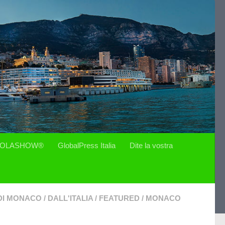
OLASHOW®
GlobalPress Italia
Dite la vostra
 DI MONACO
/
DALL'ITALIA
/
FEATURED
/
MONACO