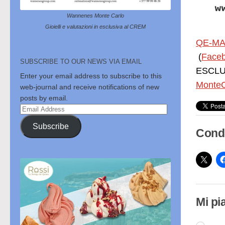
Wannenes Monte Carlo
Gioielli e valutazioni in esclusiva al CREM
QE-MA
(
Face
SUBSCRIBE TO OUR NEWS VIA EMAIL
ESCLUS
Enter your email address to subscribe to this
MonteC
web-journal and receive notifications of new
posts by email.
Email
Address
Subscribe
Condi
Mi pi