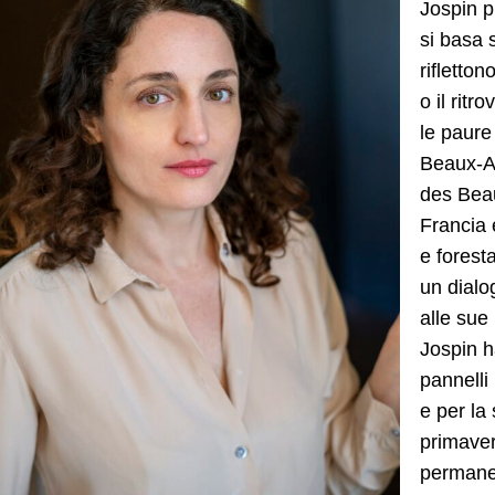
Jospin p
si basa 
rifletto
o il ritr
le paure
Beaux-Ar
des Beau
Francia 
e forest
un dialo
alle sue
Jospin h
pannelli
e per la 
primaver
permanen