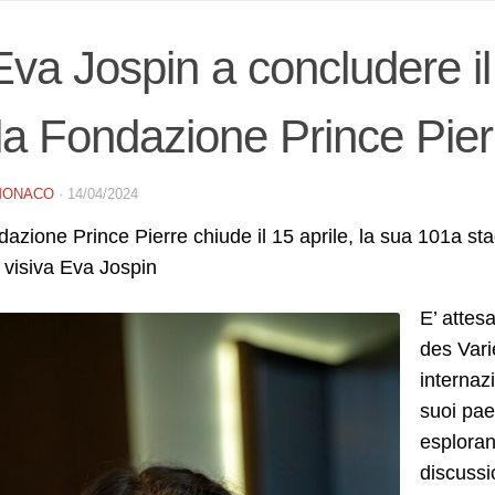
Eva Jospin a concludere il
la Fondazione Prince Pie
MONACO
·
14/04/2024
azione Prince Pierre chiude il 15 aprile, la sua 101a s
ta visiva Eva Jospin
E’ attes
des Vari
internazi
suoi paes
esploran
discussi