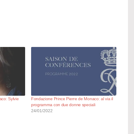
co: Sylvie
Fondazione Prince Pierre de Monaco: al via il
programma con due donne speciali
24/01/2022