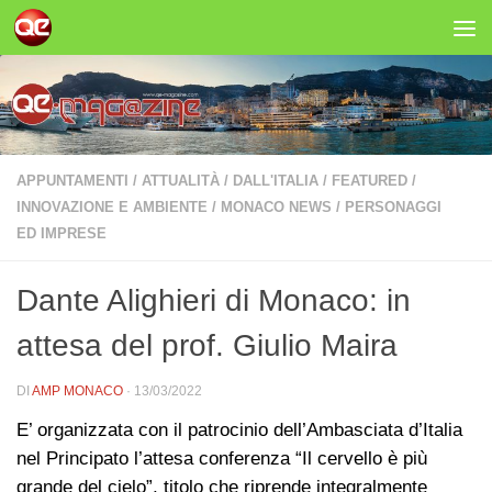
Salta al contenuto
APPUNTAMENTI
/
ATTUALITÀ
/
DALL'ITALIA
/
FEATURED
/
INNOVAZIONE E AMBIENTE
/
MONACO NEWS
/
PERSONAGGI
ED IMPRESE
Dante Alighieri di Monaco: in
attesa del prof. Giulio Maira
DI
AMP MONACO
·
13/03/2022
E’ organizzata con il patrocinio dell’Ambasciata d’Italia
nel Principato l’attesa conferenza “Il cervello è più
grande del cielo”, titolo che riprende integralmente