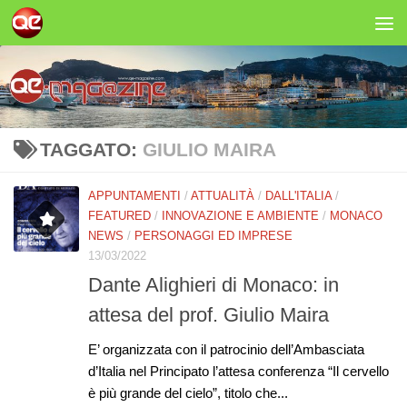
Salta al contenuto
TAGGATO:
GIULIO MAIRA
APPUNTAMENTI
/
ATTUALITÀ
/
DALL'ITALIA
/
FEATURED
/
INNOVAZIONE E AMBIENTE
/
MONACO
NEWS
/
PERSONAGGI ED IMPRESE
13/03/2022
Dante Alighieri di Monaco: in
attesa del prof. Giulio Maira
E’ organizzata con il patrocinio dell’Ambasciata
d’Italia nel Principato l’attesa conferenza “Il cervello
è più grande del cielo”, titolo che...