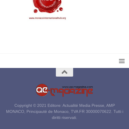
Copyright © 2021 Editore: Actualité Media Presse, AMP
MONACO, Principauté de Monaco, TVA FR 30000070622. Tutti i
diritti riservati.