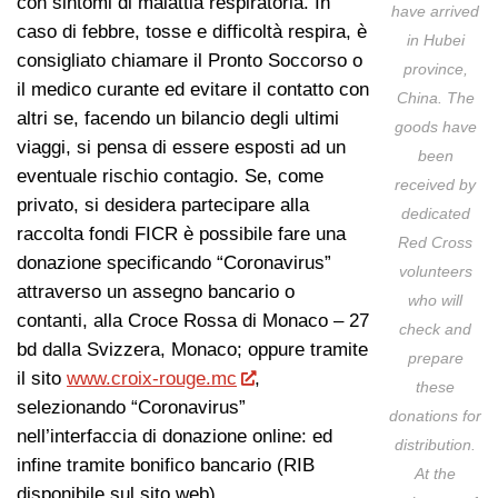
con sintomi di malattia respiratoria. In
have arrived
caso di febbre, tosse e difficoltà respira, è
in Hubei
consigliato chiamare il Pronto Soccorso o
province,
il medico curante ed evitare il contatto con
China. The
altri se, facendo un bilancio degli ultimi
goods have
viaggi, si pensa di essere esposti ad un
been
eventuale rischio contagio. Se, come
received by
privato, si desidera partecipare alla
dedicated
raccolta fondi FICR è possibile fare una
Red Cross
donazione specificando “Coronavirus”
volunteers
attraverso un assegno bancario o
who will
contanti, alla Croce Rossa di Monaco – 27
check and
bd dalla Svizzera, Monaco; oppure tramite
prepare
il sito
www.croix-rouge.mc
,
these
selezionando “Coronavirus”
donations for
nell’interfaccia di donazione online: ed
distribution.
infine tramite bonifico bancario (RIB
At the
disponibile sul sito web)