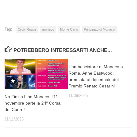
corso…
Tag:
Croix Rouge
monaco
Monte Carlo
Principato di Monaco
POTREBBERO INTERESSARTI ANCHE...
L’ambasciatore di Monaco a
Roma, Anne Eastwood,
premiata al decennale del
Premio Renato Cesarini
11/06/2025
No Finish Line Monaco: l’11
novembre parte la 24ª Corsa
del Cuore!
11/11/2023