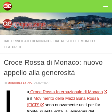
Salta al contenuto
DAL PRINCIPATO DI MONACO
/
DAL RESTO DEL MONDO
/
FEATURED
Croce Rossa di Monaco: nuovo
appello alla generosità
DI
MARIABOLOGNA
·
21/02/2020
L
a
Croce Rossa Internazionale di Monaco
e il
Movimento della Mezzaluna Rossa
(FICR)
sono nuovamente uniti per far
fronte, questa volta, all’epidemia del