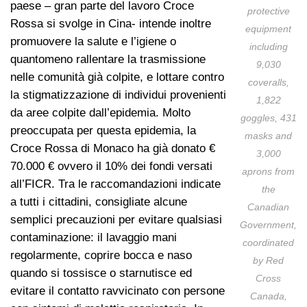
paese – gran parte del lavoro Croce
protective
Rossa si svolge in Cina- intende inoltre
equipment
promuovere la salute e l’igiene o
including
quantomeno rallentare la trasmissione
9,030
nelle comunità già colpite, e lottare contro
coveralls,
la stigmatizzazione di individui provenienti
1,822
da aree colpite dall’epidemia. Molto
goggles, 431
preoccupata per questa epidemia, la
masks and
Croce Rossa di Monaco ha già donato €
3,000
70.000 € ovvero il 10% dei fondi versati
aprons from
all’FICR. Tra le raccomandazioni indicate
the
a tutti i cittadini, consigliate alcune
Canadian
semplici precauzioni per evitare qualsiasi
Government,
contaminazione: il lavaggio mani
coordinated
regolarmente, coprire bocca e naso
by Red
quando si tossisce o starnutisce ed
Cross
evitare il contatto ravvicinato con persone
Canada,