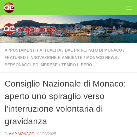
Salta al contenuto
APPUNTAMENTI
/
ATTUALITÀ
/
DAL PRINCIPATO DI MONACO
/
FEATURED
/
INNOVAZIONE E AMBIENTE
/
MONACO NEWS
/
PERSONAGGI ED IMPRESE
/
TEMPO LIBERO
Consiglio Nazionale di Monaco:
aperto uno spiraglio verso
l’interruzione volontaria di
gravidanza
DI
AMP MONACO
·
08/03/2025