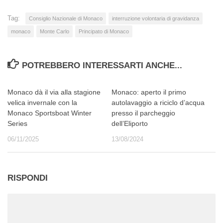
Tag:
Consiglio Nazionale di Monaco
interruzione volontaria di gravidanza
monaco
Monte Carlo
Principato di Monaco
POTREBBERO INTERESSARTI ANCHE...
Monaco dà il via alla stagione
Monaco: aperto il primo
velica invernale con la
autolavaggio a riciclo d’acqua
Monaco Sportsboat Winter
presso il parcheggio
Series
dell’Eliporto
06/11/2025
13/08/2024
RISPONDI