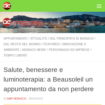
Salta al contenuto
APPUNTAMENTI
/
ATTUALITÀ
/
DAL PRINCIPATO DI MONACO
/
DAL RESTO DEL MONDO
/
FEATURED
/
INNOVAZIONE E
AMBIENTE
/
MONACO NEWS
/
PERSONAGGI ED IMPRESE
/
TEMPO LIBERO
Salute, benessere e
luminoterapia: a Beausoleil un
appuntamento da non perdere
DI
AMP MONACO
·
08/03/2025