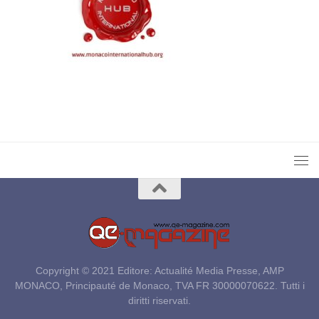
Copyright © 2021 Editore: Actualité Media Presse, AMP
MONACO, Principauté de Monaco, TVA FR 30000070622. Tutti i
diritti riservati.