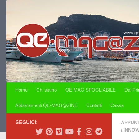
Salta al contenuto
Home
Chi siamo
QE MAG SFOGLIABILE
Dal Pr
Abbonamenti QE-MAG@ZINE
Contatti
Cassa
SEGUICI:
APPUN
/
INNOV