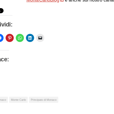
vidi:
ace:
camento
so…
naco
Monte Carlo
Principato di Monaco