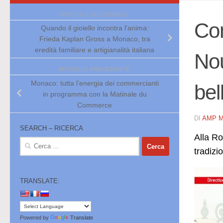
ARTICOLO SUCCESSIVO
Con
Quando il gioiello incontra l’anima:
Frieda Kaplan Gross a Monaco, tra
eredità familiare e artigianalità italiana
Nou
ARTICOLO PRECEDENTE
Monaco: tutta l’energia dei commercianti
bel
in programma con la Matinale du
Commerce
DI
AMP 
SEARCH – RICERCA
Alla Ro
Ricerca
tradizi
per:
TRANSLATE:
Powered by
Translate