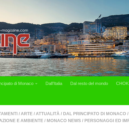
incipato di Monaco
Dall’Italia
Dal resto del mondo
CHOK
TAMENTI
/
ARTE
/
ATTUALITÀ
/
DAL PRINCIPATO DI MONACO
/
AZIONE E AMBIENTE
/
MONACO NEWS
/
PERSONAGGI ED IM