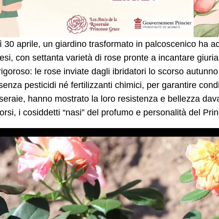
 30 aprile, un giardino trasformato in palcoscenico ha ac
esi, con settanta varietà di rose pronte a incantare giuria
rigoroso: le rose inviate dagli ibridatori lo scorso autunn
senza pesticidi né fertilizzanti chimici, per garantire con
seraie, hanno mostrato la loro resistenza e bellezza dava
orsi, i cosiddetti “nasi” del profumo e personalità del Pr