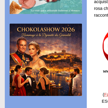
acquist
rosa ch
raccon
(
F
ESC