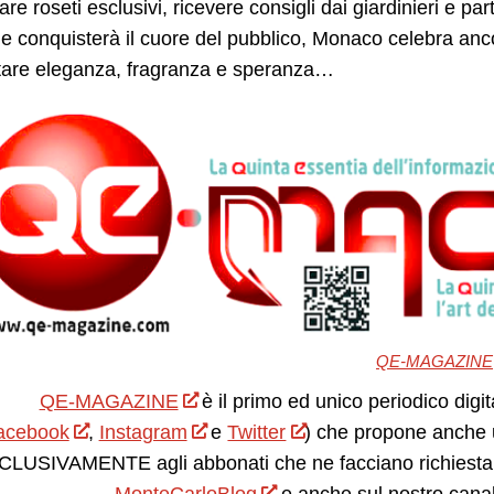
are roseti esclusivi, ricevere consigli dai giardinieri e pa
e conquisterà il cuore del pubblico, Monaco celebra ancora
tare eleganza, fragranza e speranza…
QE-MAGAZINE
QE-MAGAZINE
è il primo ed unico periodico digit
acebook
,
Instagram
e
Twitter
) che propone anche 
LUSIVAMENTE agli abbonati che ne facciano richiesta.
MonteCarloBlog
e anche sul nostro cana