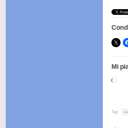
Condi
Mi pi
Cari
in
cor
Tag:
mo