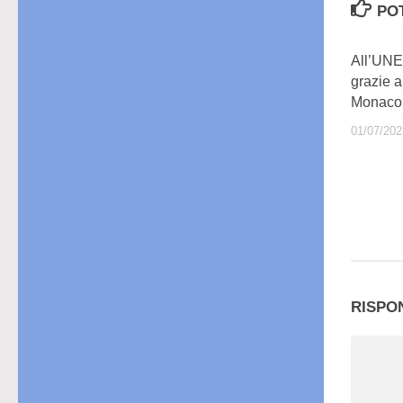
PO
All’UNE
grazie a
Monaco
01/07/202
RISPO