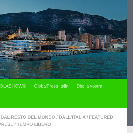
OLASHOW®
GlobalPress Italia
Dite la vostra
DAL RESTO DEL MONDO
/
DALL'ITALIA
/
FEATURED
PRESE
/
TEMPO LIBERO