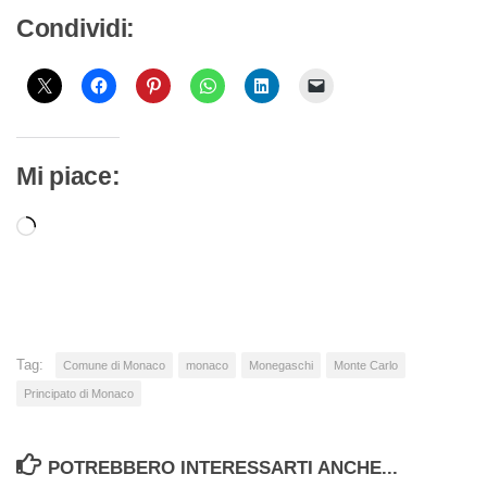
Condividi:
Mi piace:
Caricamento
in
corso…
Tag:
Comune di Monaco
monaco
Monegaschi
Monte Carlo
Principato di Monaco
POTREBBERO INTERESSARTI ANCHE...