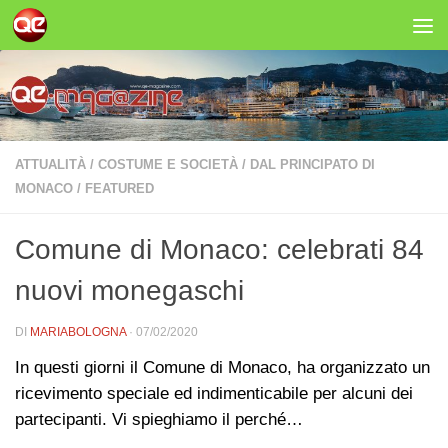
Salta al contenuto
ATTUALITÀ
/
COSTUME E SOCIETÀ
/
DAL PRINCIPATO DI
MONACO
/
FEATURED
Comune di Monaco: celebrati 84
nuovi monegaschi
DI
MARIABOLOGNA
·
07/02/2020
In questi giorni il Comune di Monaco, ha organizzato un
ricevimento speciale ed indimenticabile per alcuni dei
partecipanti. Vi spieghiamo il perché…