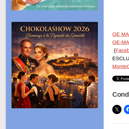
QE MA
QE-MA
(
Face
ESCLUS
MonteC
Condi