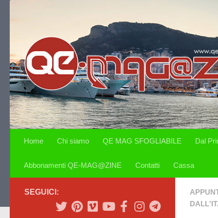
Salta al contenuto
Home
Chi siamo
QE MAG SFOGLIABILE
Dal Pr
Abbonamenti QE-MAG@ZINE
Contatti
Cassa
SEGUICI:
APPUN
DALL'IT