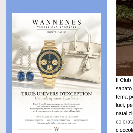
Il Club
sabato
tema pe
luci, p
nataliz
colorat
cioccol