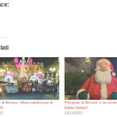
ace:
camento
so…
lati
 di Monaco: sfilata natalizia per le
Principato di Monaco: e se scriv
00
Babbo Natale?
21
22/11/2021