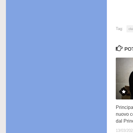
Tag:
clu
PO
Princip
nuovo co
dal Prin
13/03/202