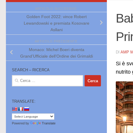
ARTICOLO SUCCESSIVO
Bab
Golden Foot 2022: vince Robert
Lewandowski e premiata Kosovare
Asllani
Pri
ARTICOLO PRECEDENTE
Monaco: Michel Boeri diventa
DI
AMP 
Grand’Ufficiale dell’Ordine dei Grimaldi
Si è sv
SEARCH – RICERCA
nutrito
Ricerca
per:
TRANSLATE:
Powered by
Translate