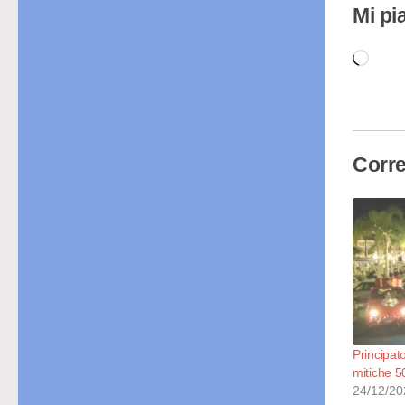
Mi pi
Cari
in
cor
Corre
Principato
mitiche 5
24/12/20