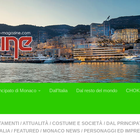
incipato di Monaco
Dall’Italia
Dal resto del mondo
CHOK
TAMENTI
/
ATTUALITÀ
/
COSTUME E SOCIETÀ
/
DAL PRINCIP
ALIA
/
FEATURED
/
MONACO NEWS
/
PERSONAGGI ED IMPR