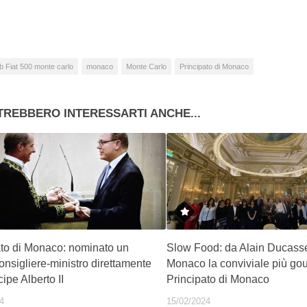
b Fiat 500 monte carlo
monaco
Monte Carlo
Principato di Monaco
TREBBERO INTERESSARTI ANCHE...
ato di Monaco: nominato un
Slow Food: da Alain Ducasse
nsigliere-ministro direttamente
Monaco la conviviale più go
cipe Alberto II
Principato di Monaco
4
15/02/2024