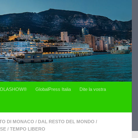
OLASHOW®
GlobalPress Italia
Dite la vostra
ATO DI MONACO
/
DAL RESTO DEL MONDO
/
ESE
/
TEMPO LIBERO