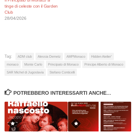
Il Principato di Monaco si
tinge di celeste con il Garden
Club
28/04/2026
Tag:
ADM club
Alessia Demetz
AMPMonaco
Hidden Atelier'
monaco
Monte Carlo
Principato di Monaco
Principe Alberto di Monaco
SAR Michel di Jugoslavia
Stefano Conticelli
POTREBBERO INTERESSARTI ANCHE...