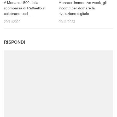
A Monaco i 500 dalla
Monaco: Immersive week, gli
scomparsa di Raffaello si
incontri per domare la
celebrano così…
rivoluzione digitale
29/11/2020
09/11/2023
RISPONDI