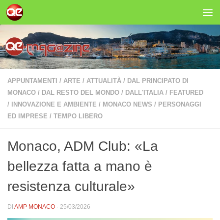
Salta al contenuto
APPUNTAMENTI
/
ARTE
/
ATTUALITÀ
/
DAL PRINCIPATO DI
MONACO
/
DAL RESTO DEL MONDO
/
DALL'ITALIA
/
FEATURED
/
INNOVAZIONE E AMBIENTE
/
MONACO NEWS
/
PERSONAGGI
ED IMPRESE
/
TEMPO LIBERO
Monaco, ADM Club: «La
bellezza fatta a mano è
resistenza culturale»
DI
AMP MONACO
·
25/03/2026