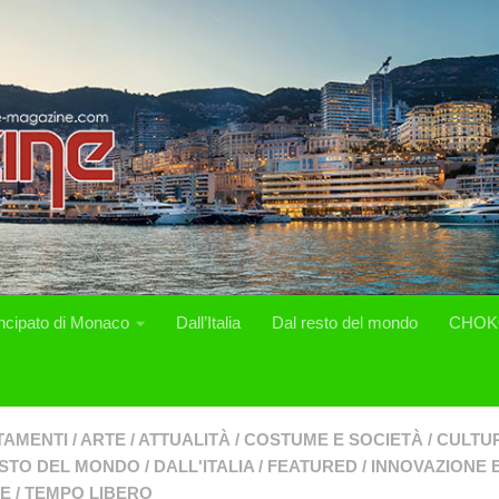
incipato di Monaco
Dall’Italia
Dal resto del mondo
CHOK
TAMENTI
/
ARTE
/
ATTUALITÀ
/
COSTUME E SOCIETÀ
/
CULTUR
ESTO DEL MONDO
/
DALL'ITALIA
/
FEATURED
/
INNOVAZIONE 
SE
/
TEMPO LIBERO