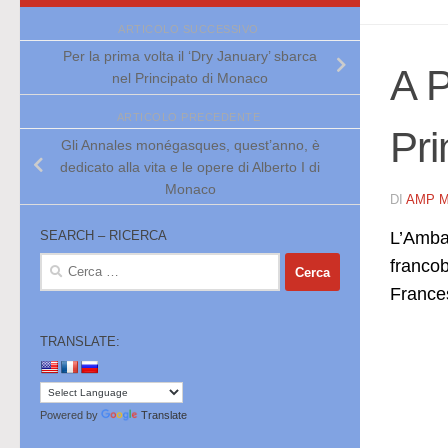
ARTICOLO SUCCESSIVO
Per la prima volta il ‘Dry January’ sbarca
A P
nel Principato di Monaco
ARTICOLO PRECEDENTE
Pri
Gli Annales monégasques, quest’anno, è
dedicato alla vita e le opere di Alberto I di
Monaco
DI
AMP 
L’Ambas
SEARCH – RICERCA
Ricerca
francob
per:
France
TRANSLATE:
Powered by
Translate