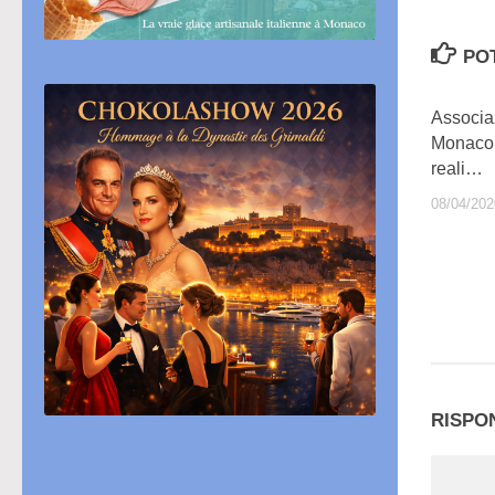
PO
Associaz
Monaco: 
reali…
08/04/202
RISPO