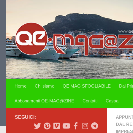
Salta al contenuto
Home
Chi siamo
QE MAG SFOGLIABILE
Dal Pr
Abbonamenti QE-MAG@ZINE
Contatti
Cassa
SEGUICI:
APPUN
DAL R
IMPRE