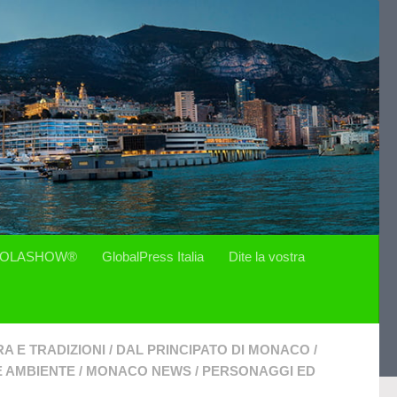
OLASHOW®
GlobalPress Italia
Dite la vostra
A E TRADIZIONI
/
DAL PRINCIPATO DI MONACO
/
E AMBIENTE
/
MONACO NEWS
/
PERSONAGGI ED