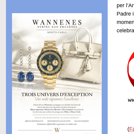
per l’A
Padre i
momento
celebra
(
F