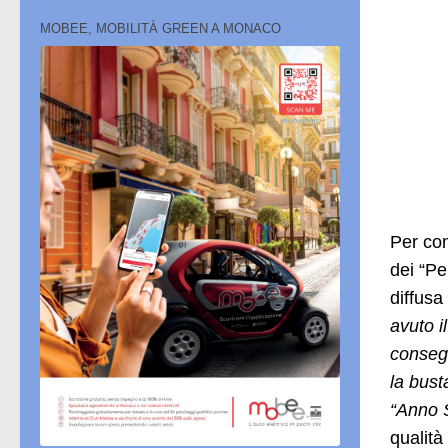
MOBEE, MOBILITÀ GREEN A MONACO
Per com
dei “Pe
diffus
avuto i
consegn
la bust
“Anno 
qualità