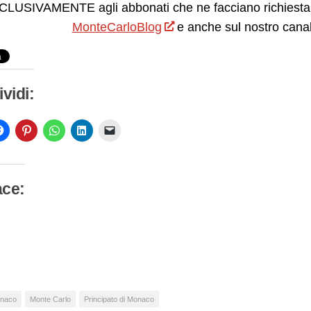
LUSIVAMENTE agli abbonati che ne facciano richiesta.
MonteCarloBlog
e anche sul nostro cana
vidi:
ace:
camento
so…
naco
Monte Carlo
Principato di Monaco