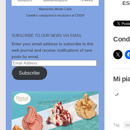
ESC
Wannenes Monte Carlo
Gioielli e valutazioni in esclusiva al CREM
SUBSCRIBE TO OUR NEWS VIA EMAIL
Condi
Enter your email address to subscribe to this
web-journal and receive notifications of new
posts by email.
Email
Address
Subscribe
Mi pi
Cari
in
cor
Tag:
mo