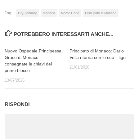
Tag:
Dry January
monaco
Monte Carlo
Principato di Monaco
POTREBBERO INTERESSARTI ANCHE...
Nuovo Ospedale Principessa
Principato di Monaco: Dario
Grace di Monaco:
Vella ritorna con le sue…tigri
consegnate le chiavi del
21/01/2020
primo blocco
13/07/2026
RISPONDI