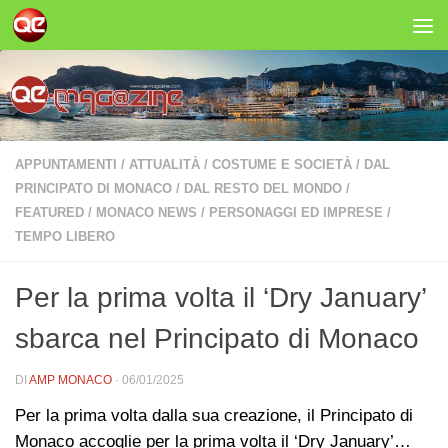
Salta al contenuto
APPUNTAMENTI
/
ATTUALITÀ
/
COSTUME E SOCIETÀ
/
DAL
PRINCIPATO DI MONACO
/
DAL RESTO DEL MONDO
/
FEATURED
/
MONACO NEWS
/
PERSONAGGI ED IMPRESE
/
TEMPO LIBERO
Per la prima volta il ‘Dry January’
sbarca nel Principato di Monaco
DI
AMP MONACO
·
06/01/2025
Per la prima volta dalla sua creazione, il Principato di
Monaco accoglie per la prima volta il ‘Dry January’…