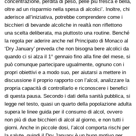
concentrazione, perdita di peso, pelle più fresca e bella,
oltre ad un risparmio nella spesa di alcolici’. Inoltre, chi
aderisce all’iniziativa, potrebbe comprendere come i
bicchieri di bevande alcoliche in realtà non riflettono
una scelta deliberata, ma piuttosto una routine. Benché
la regola per aderire anche nel Principato di Monaco al
‘Dry January’ preveda che non bisogna bere alcolici da
quando ci si alza il 1° gennaio fino alla fine del mese, si
può comunque partecipare ugualmente, ognuno con i
propri obiettivi e a modo suo, per aiutarsi a mettere in
discussione il proprio rapporto con l’alcol, analizzare la
propria capacità di controllarlo e riconoscere i benefici
di questa pausa. Secondo i dati della sanità pubblica, si
legge nel testo, quasi un quarto della popolazione adulta
supera le linee guida per il consumo di alcol, ovvero
non più di due bicchieri di alcol al giorno, e non tutti i
giorni. Anche in piccole dosi, l’alcol comporta rischi per
la salute, quindi il Dry January è un buon motivo per