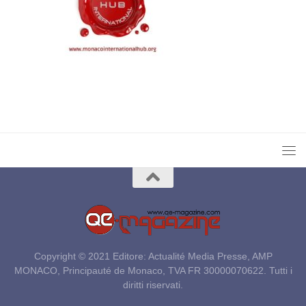
Copyright © 2021 Editore: Actualité Media Presse, AMP
MONACO, Principauté de Monaco, TVA FR 30000070622. Tutti i
diritti riservati.