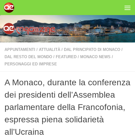
Salta al contenuto
APPUNTAMENTI
/
ATTUALITÀ
/
DAL PRINCIPATO DI MONACO
/
DAL RESTO DEL MONDO
/
FEATURED
/
MONACO NEWS
/
PERSONAGGI ED IMPRESE
A Monaco, durante la conferenza
dei presidenti dell’Assemblea
parlamentare della Francofonia,
espressa piena solidarietà
all’Ucraina