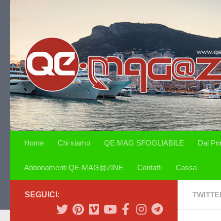
Salta al contenuto
Home
Chi siamo
QE MAG SFOGLIABILE
Dal Pr
Abbonamenti QE-MAG@ZINE
Contatti
Cassa
SEGUICI:
TWITTE