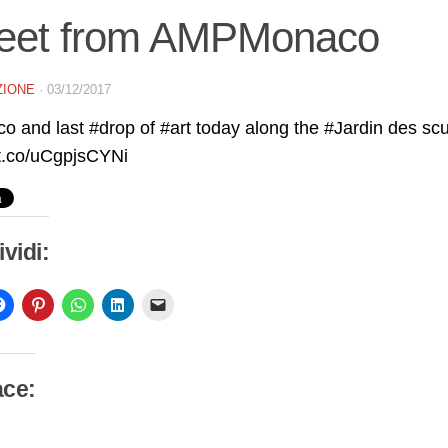
eet from AMPMonaco
ZIONE
·
03/12/2017
o and last #drop of #art today along the #Jardin des sc
/t.co/uCgpjsCYNi
vidi:
ace:
camento