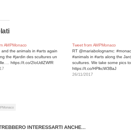
so…
lati
rom AMPMonaco
Tweet from AMPMonaco
and the animals in #arts again
RT @mariabolognamc: #monac
ng the #jardin des scultures un
#animals in #arts along the Jar
lle.… https://t.co/2IoUdlZWfR
scultures. We take some pics t
17
https://t.co/HPlkcW3BaJ
26/11/2017
PMonaco
TREBBERO INTERESSARTI ANCHE...