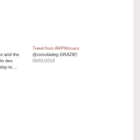
Tweet from AMPMonaco
o and the
@concitadeg GRAZIE!
din des
09/01/2018
oday to…