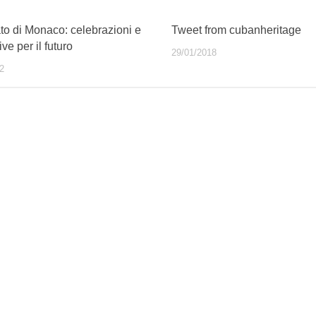
to di Monaco: celebrazioni e
Tweet from cubanheritage
ve per il futuro
29/01/2018
2