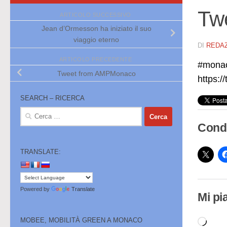
Tw
ARTICOLO SUCCESSIVO
Jean d’Ormesson ha iniziato il suo
viaggio eterno
DI
REDA
ARTICOLO PRECEDENTE
#monac
Tweet from AMPMonaco
https:/
SEARCH – RICERCA
Ricerca
per:
Condi
TRANSLATE:
Powered by
Translate
Mi pi
MOBEE, MOBILITÀ GREEN A MONACO
Cari