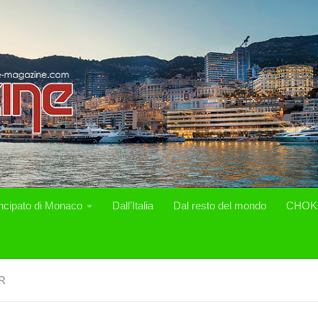
incipato di Monaco
Dall’Italia
Dal resto del mondo
CHOK
R