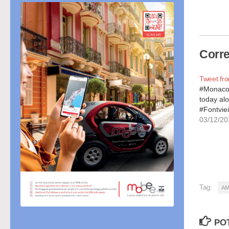
in
cor
Corre
Tweet f
#Monaco 
today alo
#Fontviei
03/12/20
Tag:
AM
PO