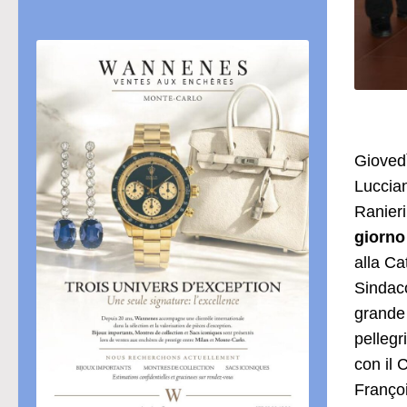
Giovedì
Luccia
Ranieri
giorno
alla Ca
Sindac
grande 
pellegr
con il 
Françoi