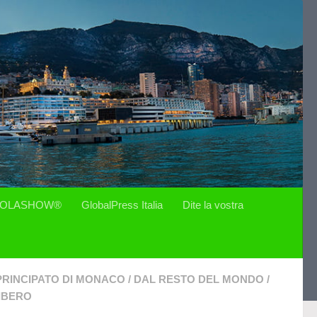
OLASHOW®
GlobalPress Italia
Dite la vostra
PRINCIPATO DI MONACO
/
DAL RESTO DEL MONDO
/
IBERO