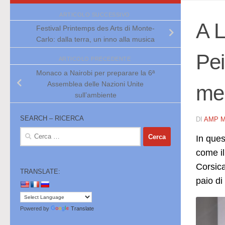
ARTICOLO SUCCESSIVO
A L
Festival Printemps des Arts di Monte-
Carlo: dalla terra, un inno alla musica
Pei
ARTICOLO PRECEDENTE
Monaco a Nairobi per preparare la 6ª
Assemblea delle Nazioni Unite
mem
sull’ambiente
SEARCH – RICERCA
DI
AMP 
Ricerca
In ques
per:
come il
Corsica
TRANSLATE:
paio di
Powered by
Translate