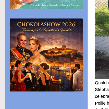
Qualche
Stéphan
celebra
Peille 