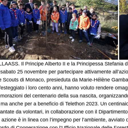
 LLAASS. Il Principe Alberto II e la Principessa Stefania
sabato 25 novembre per partecipare attivamente all’azion
e Scouts di Monaco, presieduta da Marie-Hélène Gamba.
esteggiato i loro cento anni, hanno voluto rendere omaggio
razioni del centenario della sua nascita, organizzando
 ma anche per a beneficio di Telethon 2023. Un centinaio 
iantate da volontari, in collaborazione con il Dipartimento
azione è in linea con l’impegno per l’ambiente, avviato d
rdo di Cooperazione con l’Ufficio Nazionale delle Forest