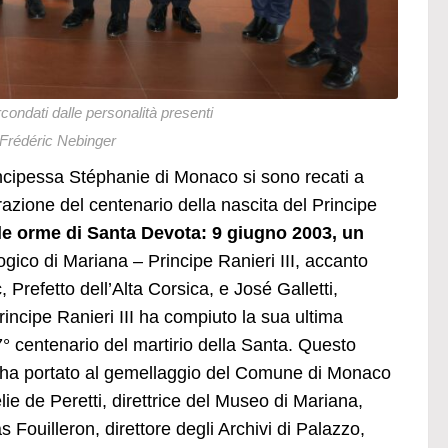
rcondati dalle personalità presenti
 Frédéric Nebinger
incipessa Stéphanie di Monaco si sono recati a
ione del centenario della nascita del Principe
lle orme di Santa Devota: 9 giugno 2003, un
gico di Mariana – Principe Ranieri III, accanto
 Prefetto dell’Alta Corsica, e José Galletti,
rincipe Ranieri III ha compiuto la sua ultima
17° centenario del martirio della Santa. Questo
, ha portato al gemellaggio del Comune di Monaco
e de Peretti, direttrice del Museo di Mariana,
 Fouilleron, direttore degli Archivi di Palazzo,