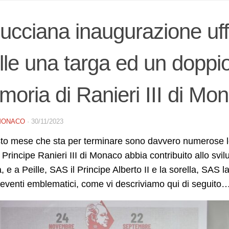
ucciana inaugurazione uffi
lle una targa ed un doppio
oria di Ranieri III di Mo
MONACO
·
30/11/2023
to mese che sta per terminare sono davvero numerose le
 Principe Ranieri III di Monaco abbia contribuito allo svi
, e a Peille, SAS il Principe Alberto II e la sorella, SA
 eventi emblematici, come vi descriviamo qui di seguito