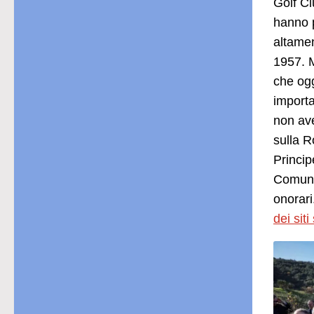
Golf Cl
hanno p
altamen
1957. M
che ogg
importa
non ave
sulla R
Princip
Comune 
onorari
dei siti