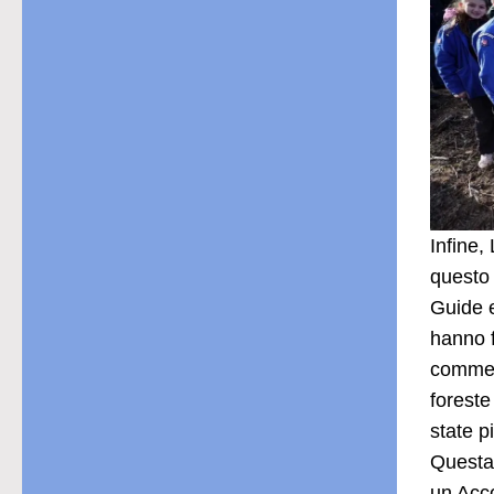
Infine,
questo 
Guide 
hanno f
commemo
foreste
state p
Questa 
un Acco