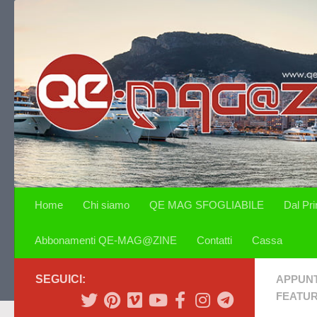
Salta al contenuto
Home
Chi siamo
QE MAG SFOGLIABILE
Dal Pr
Abbonamenti QE-MAG@ZINE
Contatti
Cassa
SEGUICI:
APPUN
FEATU