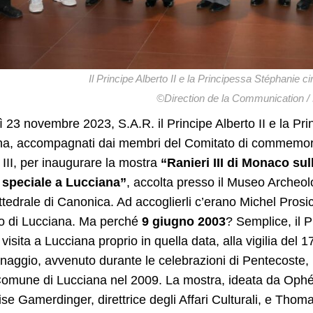
Il Principe Alberto II e la Principessa Stéphanie ci
©Direction de la Communication /
 23 novembre 2023, S.A.R. il Principe Alberto II e la Pr
na, accompagnati dai membri del Comitato di commemoraz
 III, per inaugurare la mostra
“Ranieri III di Monaco su
 speciale a Lucciana”
, accolta presso il Museo Archeolo
ttedrale di Canonica. Ad accoglierli c’erano Michel Prosic,
o di Lucciana. Ma perché
9 giugno 2003
? Semplice, il P
visita a Lucciana proprio in quella data, alla vigilia del 
inaggio, avvenuto durante le celebrazioni di Pentecoste
Comune di Lucciana nel 2009. La mostra, ideata da Ophéli
se Gamerdinger, direttrice degli Affari Culturali, e Thomas