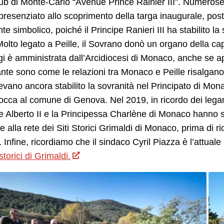
ub di Monte-Carlo “Avenue Prince Rainier III”. Numerose
resenziato allo scoprimento della targa inaugurale, post
te simbolico, poiché il Principe Ranieri III ha stabilito la
olto legato a Peille, il Sovrano donò un organo della ca
i è amministrata dall’Arcidiocesi di Monaco, anche se ap
nte sono come le relazioni tra Monaco e Peille risalgano
vano ancora stabilito la sovranità nel Principato di Monaco
occa al comune di Genova. Nel 2019, in ricordo dei legami 
e Alberto II e la Principessa Charlène di Monaco hanno 
alla rete dei Siti Storici Grimaldi di Monaco, prima di ri
. Infine, ricordiamo che il sindaco Cyril Piazza è l’attuale
 storici di Grimaldi.