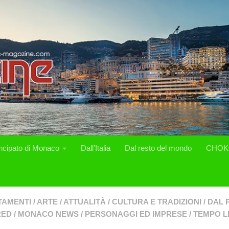
incipato di Monaco
Dall’Italia
Dal resto del mondo
CHOK
TAMENTI
/
ARTE
/
ATTUALITÀ
/
CULTURA E TRADIZIONI
/
DAL 
RED
/
MONACO NEWS
/
PERSONAGGI ED IMPRESE
/
TEMPO L