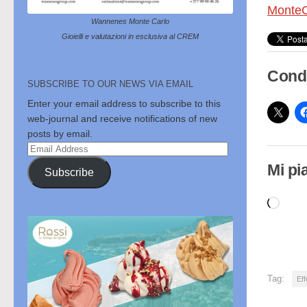
MonteC
Wannenes Monte Carlo
Gioielli e valutazioni in esclusiva al CREM
Condi
SUBSCRIBE TO OUR NEWS VIA EMAIL
Enter your email address to subscribe to this
web-journal and receive notifications of new
posts by email.
Email
Address
Mi pi
Subscribe
Cari
in
cor
Tag:
Eff