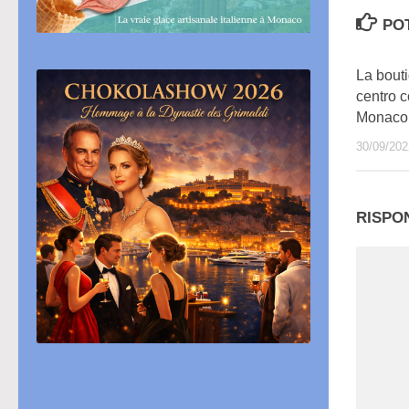
PO
La bouti
centro 
Monaco
30/09/202
RISPO