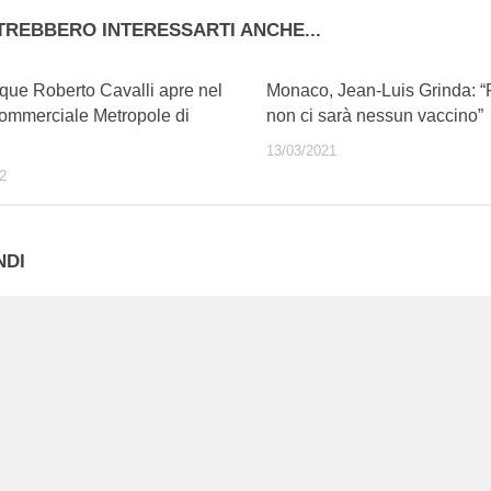
TREBBERO INTERESSARTI ANCHE...
que Roberto Cavalli apre nel
Monaco, Jean-Luis Grinda: “Pe
commerciale Metropole di
non ci sarà nessun vaccino”
13/03/2021
2
NDI