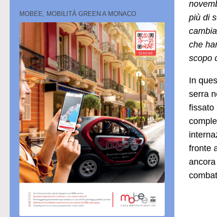
novembr
MOBEE, MOBILITÀ GREEN A MONACO
più di 
cambia
che han
scopo d
In ques
serra n
fissato
complet
interna
fronte 
ancora 
combatt