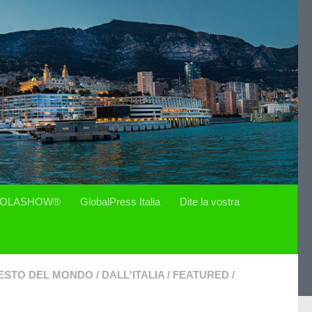
OLASHOW®
GlobalPress Italia
Dite la vostra
ESTO DEL MONDO
/
DALL'ITALIA
/
FEATURED
/