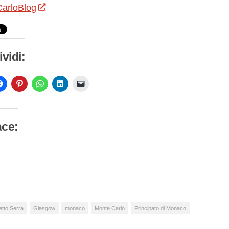
arloBlog
vidi:
ace:
camento
so…
etto Serra
Glasgow
monaco
Monte Carlo
Principato di Monaco