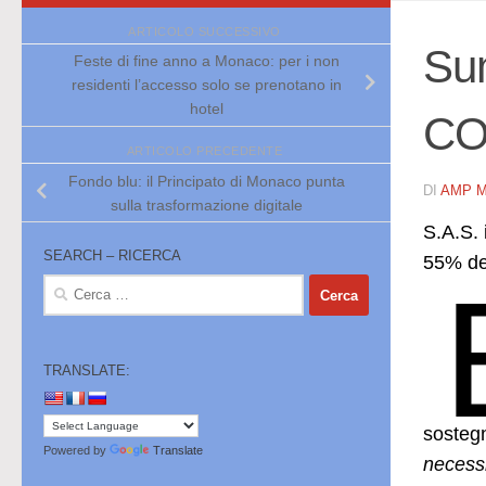
ARTICOLO SUCCESSIVO
Sum
Feste di fine anno a Monaco: per i non
residenti l’accesso solo se prenotano in
hotel
CO2
ARTICOLO PRECEDENTE
Fondo blu: il Principato di Monaco punta
DI
AMP 
sulla trasformazione digitale
S.A.S. 
SEARCH – RICERCA
55% del
Ricerca
per:
TRANSLATE:
sostegn
Powered by
Translate
necessi