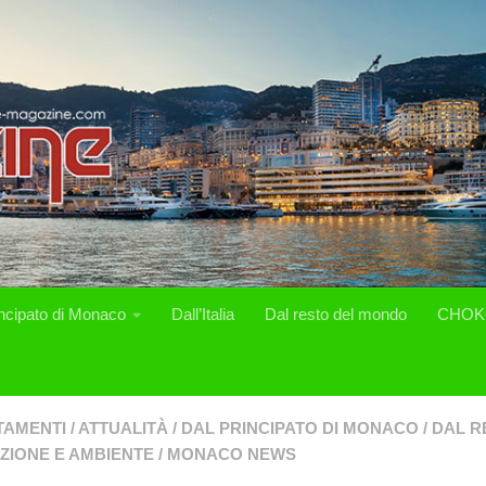
incipato di Monaco
Dall’Italia
Dal resto del mondo
CHOK
TAMENTI
/
ATTUALITÀ
/
DAL PRINCIPATO DI MONACO
/
DAL R
ZIONE E AMBIENTE
/
MONACO NEWS