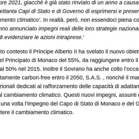
e 2021, giacché è già stato rinviato di un anno a caus
settanta Capi di Stato e di Governo di esprimersi e present
mento climatico’
. In realtà, però, non essendoci piena co
no annunciato impegni reali delle loro strategie nazionali
i evidenziare le azioni intraprese.
‘
to contesto il Principe Alberto II ha svelato il nuovo obiet
el Principato di Monaco del 55%, da raggiungere entro il
 al 50% nel 2015. Inoltre il Sovrano ha anche colto l’occ
amente carbon-free entro il 2050, S.A.S. , nonché il ma
zionali dedicati al rafforzamento delle capacità di adattam
al cambiamento climatico. Questi nuovi impegni, assunti 
una volta l’impegno del Capo di Stato di Monaco e del 
ere il cambiamento climatico.