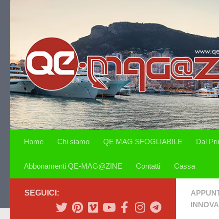
Salta al contenuto
Home
Chi siamo
QE MAG SFOGLIABILE
Dal Pr
Abbonamenti QE-MAG@ZINE
Contatti
Cassa
SEGUICI:
APPUN
INNOVA