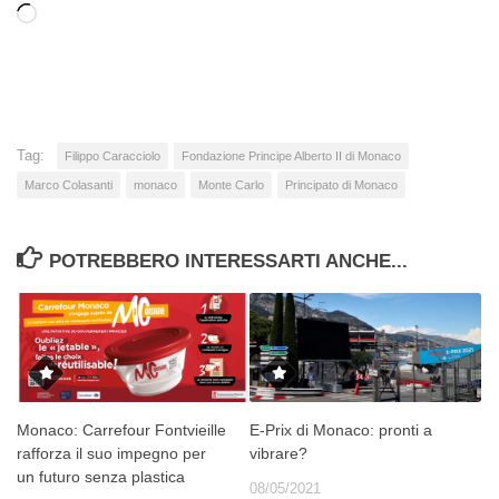
Caricamento
in
corso…
Tag:
Filippo Caracciolo
Fondazione Principe Alberto II di Monaco
Marco Colasanti
monaco
Monte Carlo
Principato di Monaco
POTREBBERO INTERESSARTI ANCHE...
Monaco: Carrefour Fontvieille
E-Prix di Monaco: pronti a
rafforza il suo impegno per
vibrare?
un futuro senza plastica
08/05/2021