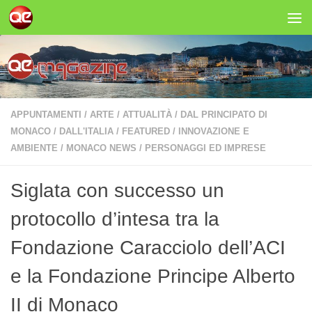
Salta al contenuto
APPUNTAMENTI
/
ARTE
/
ATTUALITÀ
/
DAL PRINCIPATO DI
MONACO
/
DALL'ITALIA
/
FEATURED
/
INNOVAZIONE E
AMBIENTE
/
MONACO NEWS
/
PERSONAGGI ED IMPRESE
Siglata con successo un
protocollo d’intesa tra la
Fondazione Caracciolo dell’ACI
e la Fondazione Principe Alberto
II di Monaco