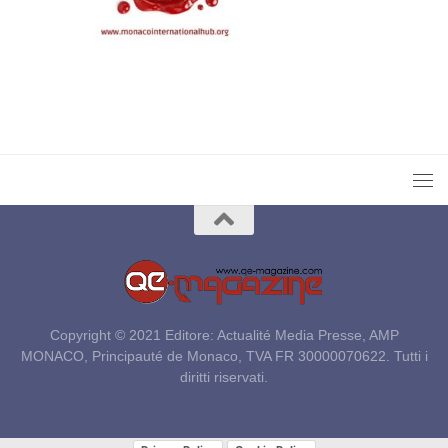
Copyright © 2021 Editore: Actualité Media Presse, AMP
MONACO, Principauté de Monaco, TVA FR 30000070622. Tutti i
diritti riservati.