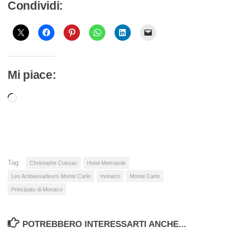
Condividi:
Mi piace:
Caricamento
in
corso…
Tag:
Christophe Cussac
Hotel Metropole
Les Ambassadeurs Monte Carlo
monaco
Monte Carlo
Principato di Monaco
POTREBBERO INTERESSARTI ANCHE...