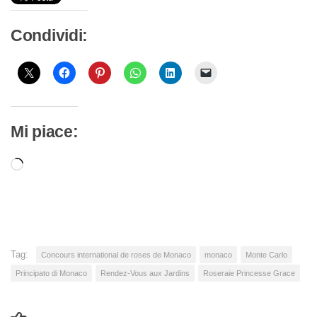
Condividi:
Mi piace:
Caricamento
in
corso…
Tag:
Concours international de roses de Monaco
monaco
Monte Carlo
Principato di Monaco
Rendez-Vous aux Jardins
Roseraie Princesse Grace