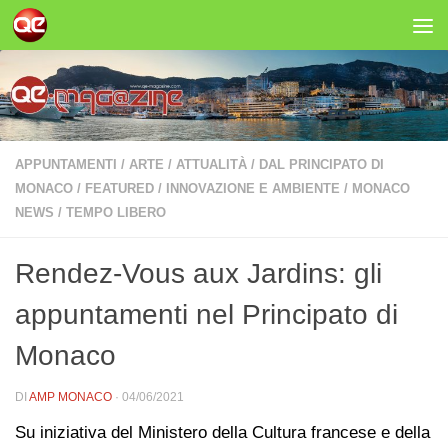
Salta al contenuto
APPUNTAMENTI
/
ARTE
/
ATTUALITÀ
/
DAL PRINCIPATO DI
MONACO
/
FEATURED
/
INNOVAZIONE E AMBIENTE
/
MONACO
NEWS
/
TEMPO LIBERO
Rendez-Vous aux Jardins: gli
appuntamenti nel Principato di
Monaco
DI
AMP MONACO
·
04/06/2021
Su iniziativa del Ministero della Cultura francese e della