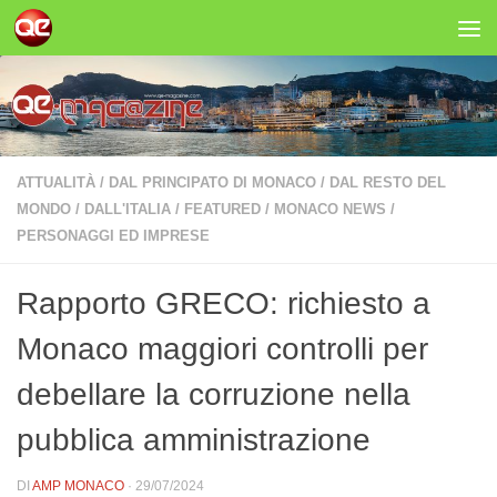
Salta al contenuto
ATTUALITÀ
/
DAL PRINCIPATO DI MONACO
/
DAL RESTO DEL
MONDO
/
DALL'ITALIA
/
FEATURED
/
MONACO NEWS
/
PERSONAGGI ED IMPRESE
Rapporto GRECO: richiesto a
Monaco maggiori controlli per
debellare la corruzione nella
pubblica amministrazione
DI
AMP MONACO
·
29/07/2024