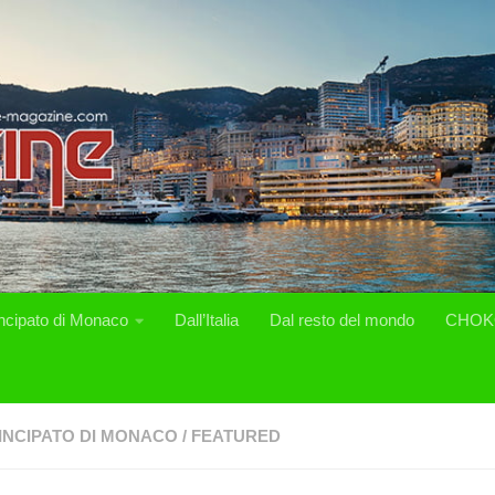
incipato di Monaco
Dall’Italia
Dal resto del mondo
CHOK
INCIPATO DI MONACO
/
FEATURED