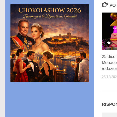
PO
25 dicem
Monaco,
redazi
25/12/202
RISPO