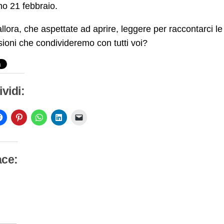
o 21 febbraio.
llora, che aspettate ad aprire, leggere per raccontarci le
ioni che condivideremo con tutti voi?
vidi:
ace:
camento
so…