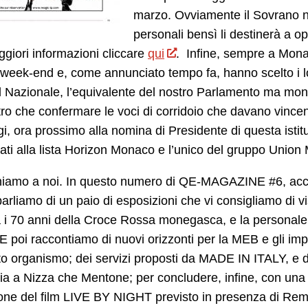
marzo. Ovviamente il Sovrano no
personali bensì li destinerà a op
giori informazioni cliccare
qui
. Infine, sempre a Monac
week-end e, come annunciato tempo fa, hanno scelto i loro
 Nazionale, l’equivalente del nostro Parlamento ma mono
ltro che confermare le voci di corridoio che davano vince
i, ora prossimo alla nomina di Presidente di questa isti
ti alla lista Horizon Monaco e l’unico del gruppo Unio
niamo a noi. In questo numero di QE-MAGAZINE #6, acce
parliamo di un paio di esposizioni che vi consigliamo di vi
a i 70 anni della Croce Rossa monegasca, e la personal
E poi raccontiamo di nuovi orizzonti per la MEB e gli impr
o organismo; dei servizi proposti da MADE IN ITALY, e da
ia a Nizza che Mentone; per concludere, infine, con una 
one del film LIVE BY NIGHT previsto in presenza di Rem