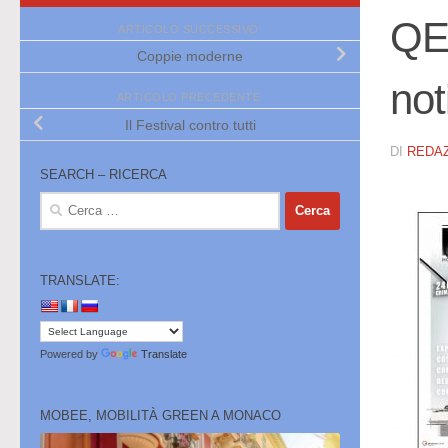
QE
ARTICOLO SUCCESSIVO
Coppie moderne
not
ARTICOLO PRECEDENTE
Il Festival contro tutti
DI
REDA
SEARCH – RICERCA
Ricerca
per:
TRANSLATE:
Powered by
Translate
MOBEE, MOBILITÀ GREEN A MONACO