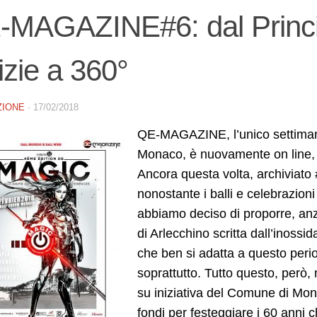
-MAGAZINE#6: dal Princi
izie a 360°
ZIONE
·
17/02/2018
QE-MAGAZINE, l’unico settimanale
Monaco, è nuovamente on line, c
Ancora questa volta, archivi
nonostante i balli e celebrazion
abbiamo deciso di proporre, anzic
di Arlecchino scritta dall’inossi
che ben si adatta a questo per
soprattutto. Tutto questo, però, 
su iniziativa del Comune di Mona
fondi per festeggiare i 60 anni c