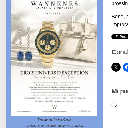
prossim
Bene, a
impress
Condi
Mi pi
Cari
in
Wannenes Monte Carlo
cor
Gioielli e valutazioni in esclusiva al CREM