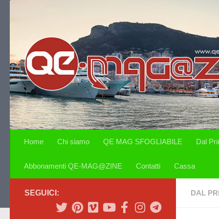
Salta al contenuto
Home
Chi siamo
QE MAG SFOGLIABILE
Dal Pr
Abbonamenti QE-MAG@ZINE
Contatti
Cassa
SEGUICI:
DAL PR