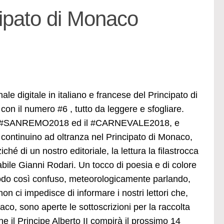
pato di Monaco
 digitale in italiano e francese del Principato di
on il numero #6 , tutto da leggere e sfogliare.
ato #SANREMO2018 ed il #CARNEVALE2018, e
i continuino ad oltranza nel Principato di Monaco,
hé di un nostro editoriale, la lettura la filastrocca
dabile Gianni Rodari. Un tocco di poesia e di colore
iodo così confuso, meteorologicamente parlando,
non ci impedisce di informare i nostri lettori che,
co, sono aperte le sottoscrizioni per la raccolta
he il Principe Alberto II compirà il prossimo 14