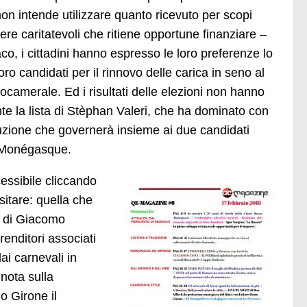
n intende utilizzare quanto ricevuto per scopi
ere caritatevoli che ritiene opportune finanziare –
o, i cittadini hanno espresso le loro preferenze lo
 candidati per il rinnovo delle carica in seno al
camerale. Ed i risultati delle elezioni non hanno
nte la lista di Stèphan Valeri, che ha dominato con
tuzione che governerà insieme ai due candidati
n Monégasque.
ssibile cliccando
sitare: quella che
e di Giacomo
enditori associati
i carnevali in
nota sulla
o Girone il