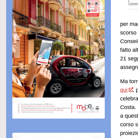
per mag
scorso 
Conseil
fatto a
21 segg
assegna
Ma tor
qui
, 
celebr
Costa. 
a quest
corso s
proiezi