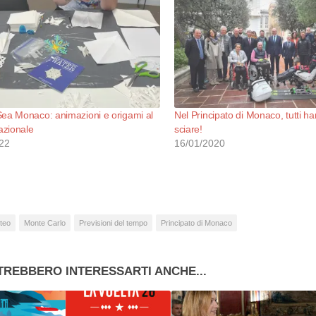
ea Monaco: animazioni e origami al
Nel Principato di Monaco, tutti han
zionale
sciare!
22
16/01/2020
teo
Monte Carlo
Previsioni del tempo
Principato di Monaco
TREBBERO INTERESSARTI ANCHE...