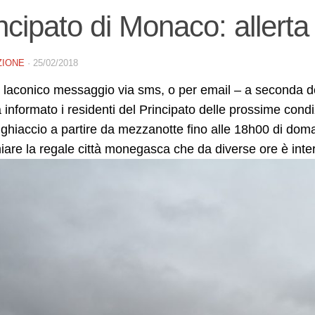
ncipato di Monaco: allert
ZIONE
·
25/02/2018
laconico messaggio via sms, o per email – a seconda del
informato i residenti del Principato delle prossime cond
ghiaccio a partire da mezzanotte fino alle 18h00 di doma
iare la regale città monegasca che da diverse ore è int