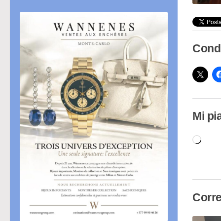
Condi
Mi pi
Cari
in
cor
Corre