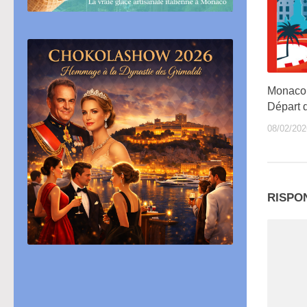
Monaco: 
Départ d
08/02/202
RISPO