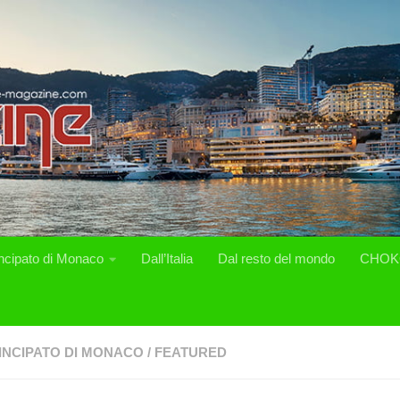
incipato di Monaco
Dall’Italia
Dal resto del mondo
CHOK
INCIPATO DI MONACO
/
FEATURED