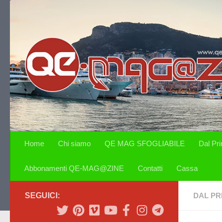
Salta al contenuto
Home
Chi siamo
QE MAG SFOGLIABILE
Dal Pr
Abbonamenti QE-MAG@ZINE
Contatti
Cassa
SEGUICI:
DAL PR