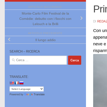
Pri
ARTICOLO SUCCESSIVO
Monte-Carlo Film Festival de la
Comédie: debutto con i fiocchi con
DI
REDA
Lelouch e la Brilli
Con un 
ARTICOLO PRECEDENTE
appena 
Il lungo addio
neve e 
risparm
SEARCH – RICERCA
Ricerca
per:
TRANSLATE:
Powered by
Translate