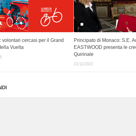
volontari cercasi per il Grand
Principato di Monaco: S.E. 
ella Vuelta
EASTWOOD presenta le cred
Quirinale
6
21/11/2022
NDI