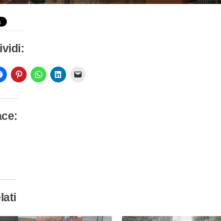
vidi:
ace:
camento
so…
lati