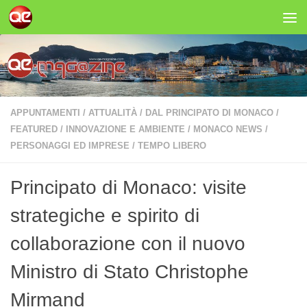
Salta al contenuto
APPUNTAMENTI
/
ATTUALITÀ
/
DAL PRINCIPATO DI MONACO
/
FEATURED
/
INNOVAZIONE E AMBIENTE
/
MONACO NEWS
/
PERSONAGGI ED IMPRESE
/
TEMPO LIBERO
Principato di Monaco: visite
strategiche e spirito di
collaborazione con il nuovo
Ministro di Stato Christophe
Mirmand