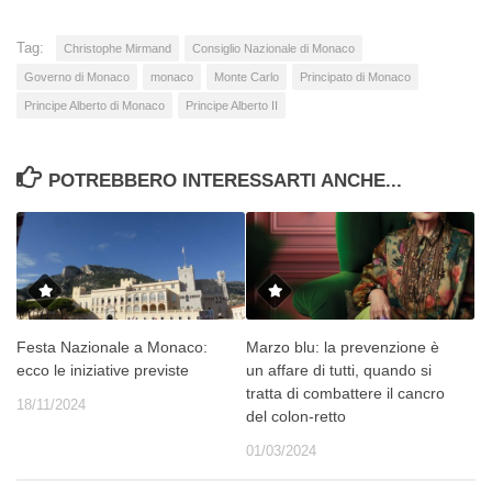
Tag:
Christophe Mirmand
Consiglio Nazionale di Monaco
Governo di Monaco
monaco
Monte Carlo
Principato di Monaco
Principe Alberto di Monaco
Principe Alberto II
POTREBBERO INTERESSARTI ANCHE...
Festa Nazionale a Monaco:
Marzo blu: la prevenzione è
ecco le iniziative previste
un affare di tutti, quando si
tratta di combattere il cancro
18/11/2024
del colon-retto
01/03/2024