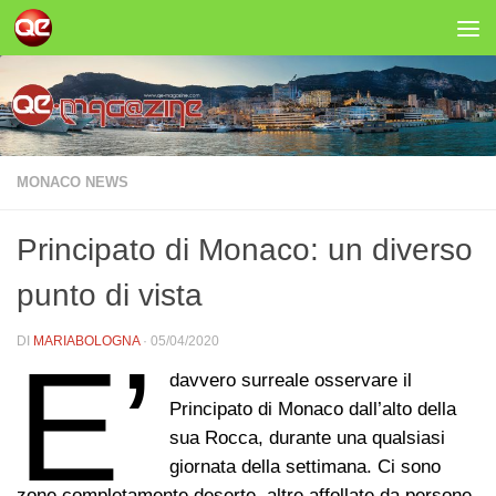
Salta al contenuto
MONACO NEWS
Principato di Monaco: un diverso
punto di vista
DI
MARIABOLOGNA
·
05/04/2020
E’
davvero surreale osservare il
Principato di Monaco dall’alto della
sua Rocca, durante una qualsiasi
giornata della settimana. Ci sono
zone completamente deserte, altre affollate da persone