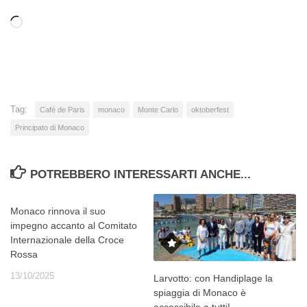
Caricamento
in
corso…
Tag:
Café de Paris
monaco
Monte Carlo
oktoberfest
Principato di Monaco
POTREBBERO INTERESSARTI ANCHE...
Monaco rinnova il suo
impegno accanto al Comitato
Internazionale della Croce
Rossa
13/10/2025
Larvotto: con Handiplage la
spiaggia di Monaco è
accessibile a tutti!