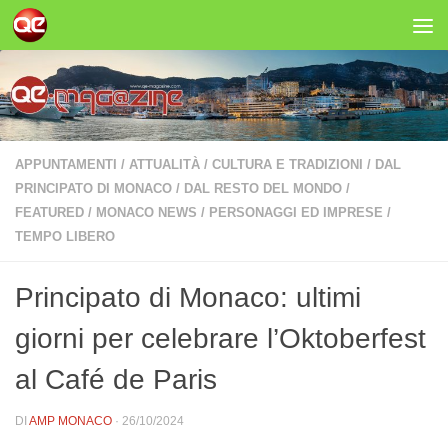
Salta al contenuto
APPUNTAMENTI
/
ATTUALITÀ
/
CULTURA E TRADIZIONI
/
DAL
PRINCIPATO DI MONACO
/
DAL RESTO DEL MONDO
/
FEATURED
/
MONACO NEWS
/
PERSONAGGI ED IMPRESE
/
TEMPO LIBERO
Principato di Monaco: ultimi
giorni per celebrare l’Oktoberfest
al Café de Paris
DI
AMP MONACO
·
26/10/2024