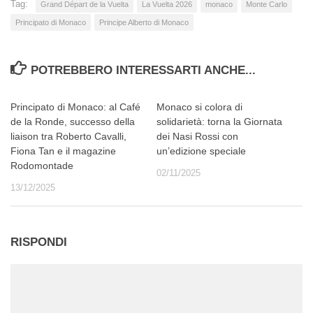
Tag:
Grand Départ de la Vuelta
La Vuelta 2026
monaco
Monte Carlo
Principato di Monaco
Principe Alberto di Monaco
POTREBBERO INTERESSARTI ANCHE...
Principato di Monaco: al Café
Monaco si colora di
de la Ronde, successo della
solidarietà: torna la Giornata
liaison tra Roberto Cavalli,
dei Nasi Rossi con
Fiona Tan e il magazine
un’edizione speciale
Rodomontade
02/11/2025
13/12/2025
RISPONDI