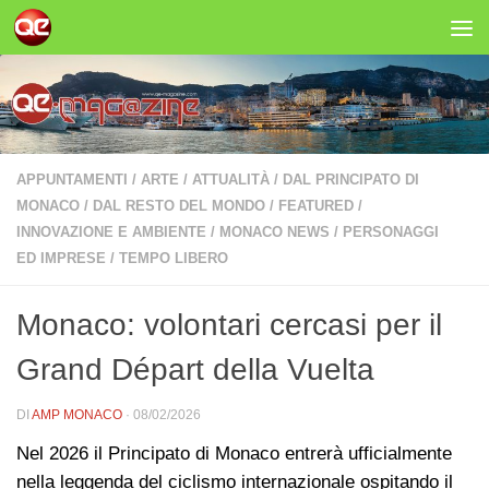
Salta al contenuto
APPUNTAMENTI
/
ARTE
/
ATTUALITÀ
/
DAL PRINCIPATO DI
MONACO
/
DAL RESTO DEL MONDO
/
FEATURED
/
INNOVAZIONE E AMBIENTE
/
MONACO NEWS
/
PERSONAGGI
ED IMPRESE
/
TEMPO LIBERO
Monaco: volontari cercasi per il
Grand Départ della Vuelta
DI
AMP MONACO
·
08/02/2026
Nel 2026 il Principato di Monaco entrerà ufficialmente
nella leggenda del ciclismo internazionale ospitando il