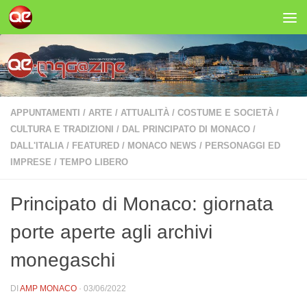
Salta al contenuto
APPUNTAMENTI
/
ARTE
/
ATTUALITÀ
/
COSTUME E SOCIETÀ
/
CULTURA E TRADIZIONI
/
DAL PRINCIPATO DI MONACO
/
DALL'ITALIA
/
FEATURED
/
MONACO NEWS
/
PERSONAGGI ED
IMPRESE
/
TEMPO LIBERO
Principato di Monaco: giornata
porte aperte agli archivi
monegaschi
DI
AMP MONACO
·
03/06/2022