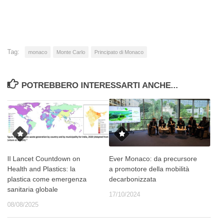
Tag:
monaco
Monte Carlo
Principato di Monaco
POTREBBERO INTERESSARTI ANCHE...
Il Lancet Countdown on
Ever Monaco: da precursore
Health and Plastics: la
a promotore della mobilità
plastica come emergenza
decarbonizzata
sanitaria globale
17/10/2024
08/08/2025