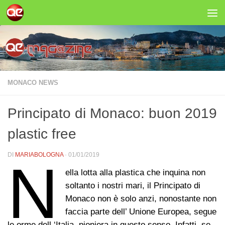
Salta al contenuto
MONACO NEWS
Principato di Monaco: buon 2019
plastic free
DI
MARIABOLOGNA
·
01/01/2019
N
ella lotta alla plastica che inquina non
soltanto i nostri mari, il Principato di
Monaco non è solo anzi, nonostante non
faccia parte dell’ Unione Europea, segue
le orme dell ‘Italia, pioniera in questo senso. Infatti, se