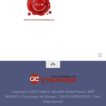
Copyright © 2021 Editore: Actualité Media Presse, AMP
MONACO, Principauté de Monaco, TVA FR 30000070622. Tutti i
diritti riservati.