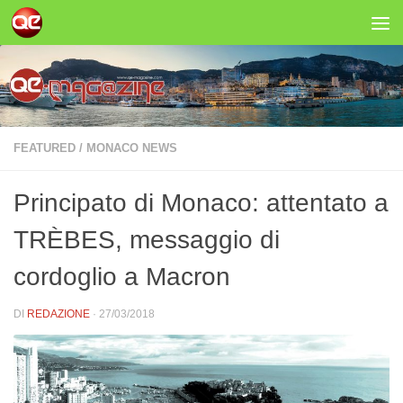
Salta al contenuto
FEATURED
/
MONACO NEWS
Principato di Monaco: attentato a
TRÈBES, messaggio di
cordoglio a Macron
DI
REDAZIONE
·
27/03/2018