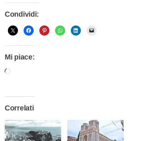
Condividi:
Mi piace:
Caricamento
in
corso…
Correlati