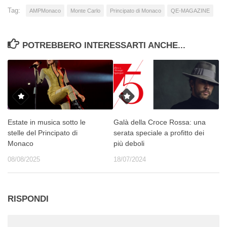
Tag:
AMPMonaco
Monte Carlo
Principato di Monaco
QE-MAGAZINE
POTREBBERO INTERESSARTI ANCHE...
Estate in musica sotto le
Galà della Croce Rossa: una
stelle del Principato di
serata speciale a profitto dei
Monaco
più deboli
08/08/2025
18/07/2024
RISPONDI