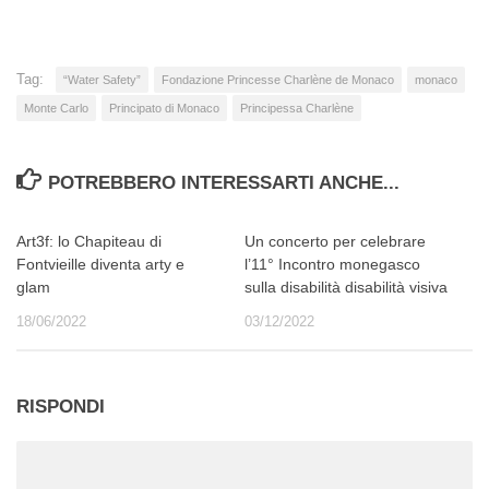
Tag:
“Water Safety”
Fondazione Princesse Charlène de Monaco
monaco
Monte Carlo
Principato di Monaco
Principessa Charlène
POTREBBERO INTERESSARTI ANCHE...
Art3f: lo Chapiteau di
Un concerto per celebrare
Fontvieille diventa arty e
l’11° Incontro monegasco
glam
sulla disabilità disabilità visiva
18/06/2022
03/12/2022
RISPONDI