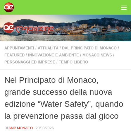
Salta al contenuto
APPUNTAMENTI
/
ATTUALITÀ
/
DAL PRINCIPATO DI MONACO
/
FEATURED
/
INNOVAZIONE E AMBIENTE
/
MONACO NEWS
/
PERSONAGGI ED IMPRESE
/
TEMPO LIBERO
Nel Principato di Monaco,
grande successo della nuova
edizione “Water Safety”, quando
la prevenzione passa dal gioco
DI
AMP MONACO
·
20/03/2026