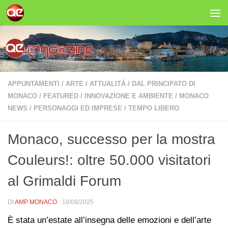
Salta al contenuto
APPUNTAMENTI
/
ARTE
/
ATTUALITÀ
/
DAL PRINCIPATO DI
MONACO
/
FEATURED
/
INNOVAZIONE E AMBIENTE
/
MONACO
NEWS
/
PERSONAGGI ED IMPRESE
/
TEMPO LIBERO
Monaco, successo per la mostra
Couleurs!: oltre 50.000 visitatori
al Grimaldi Forum
DI
AMP MONACO
·
18/08/2025
È stata un’estate all’insegna delle emozioni e dell’arte