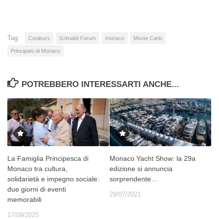
Tag:
Couleurs
Grimaldi Forum
monaco
Monte Carlo
Principato di Monaco
POTREBBERO INTERESSARTI ANCHE...
La Famiglia Principesca di
Monaco Yacht Show: la 29a
Monaco tra cultura,
edizione si annuncia
solidarietà e impegno sociale:
sorprendente…
due giorni di eventi
29/07/2021
memorabili
17/09/2025